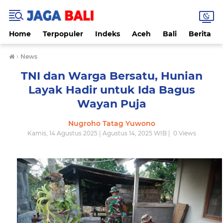
Home
Terpopuler
Indeks
Aceh
Bali
Berita
›
News
TNI dan Warga Bersatu, Hunian
Layak Hadir untuk Ida Bagus
Wayan Puja
Nugroho Tatag Yuwono
Kamis, 14 Agustus 2025 | Agustus 14, 2025 WIB |
0
Views