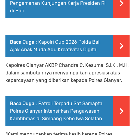
Pengamanan Kunjungan Kerja Presiden RI
di Bali
Baca Juga :
Kapolri Cup 2026 Polda Bali
Ajak Anak Muda Adu Kreativitas Digital
Kapolres Gianyar AKBP Chandra C. Kesuma, S.I.K., M.H.
dalam sambutannya menyampaikan apresiasi atas
kepercayaan yang diberikan kepada Polres Gianyar.
Baca Juga :
Patroli Terpadu Sat Samapta
Polres Gianyar Intensifkan Pengawasan
Kamtibmas di Simpang Kebo Iwa Selatan
"Kami mengucapkan terima kasih karena Polres