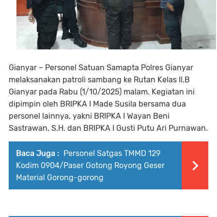
Gianyar – Personel Satuan Samapta Polres Gianyar
melaksanakan patroli sambang ke Rutan Kelas II.B
Gianyar pada Rabu (1/10/2025) malam. Kegiatan ini
dipimpin oleh BRIPKA I Made Susila bersama dua
personel lainnya, yakni BRIPKA I Wayan Beni
Sastrawan, S.H. dan BRIPKA I Gusti Putu Ari Purnawan.
Baca Juga :
Personel Satgas TMMD 129
Kodim 0904/Paser Gotong Royong Geser
Material Gorong-gorong