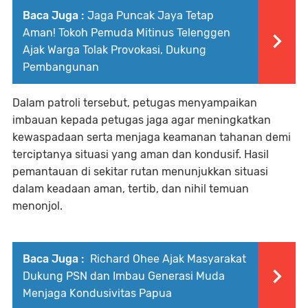
Baca Juga :
Jaga Puncak Jaya Tetap
Aman! Tokoh Pemuda Mitinus Telenggen
Ajak Warga Tolak Provokasi, Dukung
Pembangunan
Dalam patroli tersebut, petugas menyampaikan
imbauan kepada petugas jaga agar meningkatkan
kewaspadaan serta menjaga keamanan tahanan demi
terciptanya situasi yang aman dan kondusif. Hasil
pemantauan di sekitar rutan menunjukkan situasi
dalam keadaan aman, tertib, dan nihil temuan
menonjol.
Baca Juga :
Richard Ohee Ajak Masyarakat
Dukung PSN dan Imbau Generasi Muda
Menjaga Kondusivitas Papua