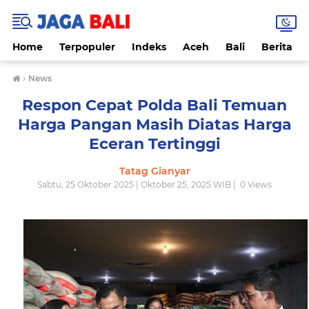
Home
Terpopuler
Indeks
Aceh
Bali
Berita
›
News
Respon Cepat Polda Bali Temuan
Harga Pangan Masih Diatas Harga
Eceran Tertinggi
Tatag Gianyar
Sabtu, 25 Oktober 2025 | Oktober 25, 2025 WIB |
0
Views