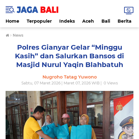
Home
Terpopuler
Indeks
Aceh
Bali
Berita
›
News
Polres Gianyar Gelar “Minggu
Kasih” dan Salurkan Bansos di
Masjid Nurul Yaqin Blahbatuh
Nugroho Tatag Yuwono
Sabtu, 07 Maret 2026 | Maret 07, 2026 WIB |
0
Views