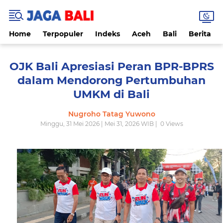
Home
Terpopuler
Indeks
Aceh
Bali
Berita
OJK Bali Apresiasi Peran BPR-BPRS
dalam Mendorong Pertumbuhan
UMKM di Bali
Nugroho Tatag Yuwono
Minggu, 31 Mei 2026 | Mei 31, 2026 WIB |
0
Views