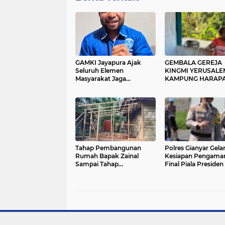
GAMKI Jayapura Ajak
GEMBALA GEREJA
Seluruh Elemen
KINGMI YERUSALE
Masyarakat Jaga
KAMPUNG HARAP
Kamtibmas dan Tolak
IMBAU MASYARAK
Provokasi
JAGA PERSATUAN
TIDAK MUDAH
TERPROVOKASI
Tahap Pembangunan
Polres Gianyar Gela
Rumah Bapak Zainal
Kesiapan Pengama
Sampai Tahap
Final Piala Presiden
Pembuatan Kerangka