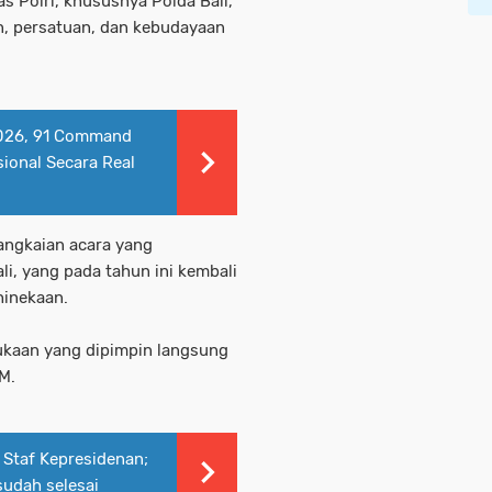
s Polri, khususnya Polda Bali,
an, persatuan, dan kebudayaan
2026, 91 Command
ional Secara Real
rangkaian acara yang
i, yang pada tahun ini kembali
inekaan.
ukaan yang dipimpin langsung
.M.
a Staf Kepresidenan;
sudah selesai