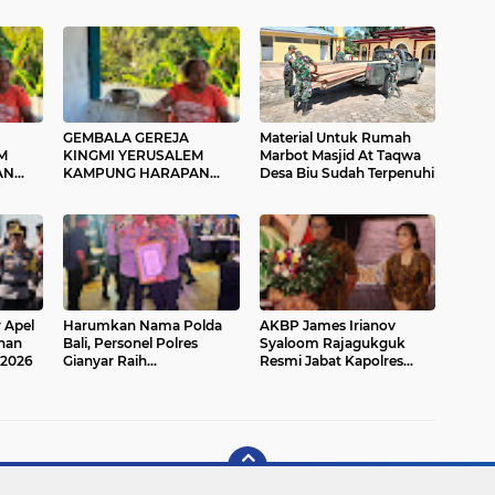
GEMBALA GEREJA
Material Untuk Rumah
M
KINGMI YERUSALEM
Marbot Masjid At Taqwa
AN
KAMPUNG HARAPAN
Desa Biu Sudah Terpenuhi
AT
IMBAU MASYARAKAT
 DAN
JAGA PERSATUAN DAN
TIDAK MUDAH
TERPROVOKASI
r Apel
Harumkan Nama Polda
AKBP James Irianov
nan
Bali, Personel Polres
Syaloom Rajagukguk
 2026
Gianyar Raih
Resmi Jabat Kapolres
Penghargaan Hoegeng
Gianyar, Siap Lanjutkan
Awards 2026
Pelayanan Presisi