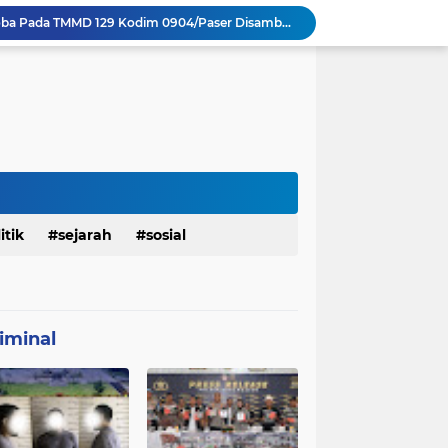
Sosialisasi Bahaya Narkoba Pada TMMD 129 Kodim 0904/Paser Disambut Positif
Babinsa Hadir di Posyandu Cenderawasih, Wujud Sinergi TNI Dukung Kesehatan Masyarakat
Polres Gianyar Gelar Apel Kesiapan Pengamanan Final Piala Presiden 2026
mah Bapak Sirajudi Setelah Direnovasi
Personel Satgas TMMD 129 Kodim 0904/Paser Bongkar Rumah milik Bapak Harim
Polresta Denpasar Ungkap Kasus Narkoba, Temukan Senpi dan Airsoft Gun Saat Pengerebekan
Masuk Fase Finishing Sebelum Diserahkan
Beri Tampilan Baru, Personel Satgas TMMD 129 Kodim 0904/Paser Cat Atap Rumah Marbot
Dimulai dari Rumah hingga Lingkungan Sekolah
itik
sejarah
sosial
Personel Satgas TMMD 129 Kodim 0904/Paser Ciptakan Lingkungan Bersih
iminal