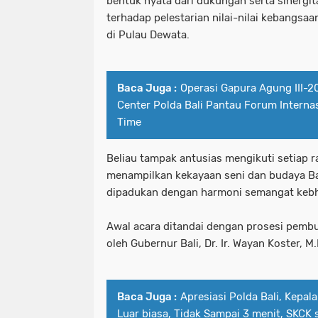
bentuk nyata dari dukungan serta sinergita
terhadap pelestarian nilai-nilai kebangsa
di Pulau Dewata.
Baca Juga :
Operasi Gapura Agung III-
Center Polda Bali Pantau Forum Internas
Time
Beliau tampak antusias mengikuti setiap 
menampilkan kekayaan seni dan budaya Bal
dipadukan dengan harmoni semangat kebh
Awal acara ditandai dengan prosesi pemb
oleh Gubernur Bali, Dr. Ir. Wayan Koster, M
Baca Juga :
Apresiasi Polda Bali, Kepal
Luar biasa, Tidak Sampai 3 menit, SKCK 