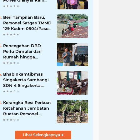
Polres Gianyar Raih
Penghargaan
Hoegeng Awards 2026
Beri Tampilan Baru,
Personel Satgas TMMD
129 Kodim 0904/Paser
Cat Atap Rumah
Marbot
Pencegahan DBD
Perlu Dimulai dari
Rumah hingga
Lingkungan Sekolah
Bhabinkamtibmas
Singakerta Sambangi
SDN 4 Singakerta
Edukasi Pencegahan
Penculikan Anak
Kerangka Besi Perkuat
Ketahanan Jembatan
Buatan Personel
TMMD 129
Lihat Selengkapnya