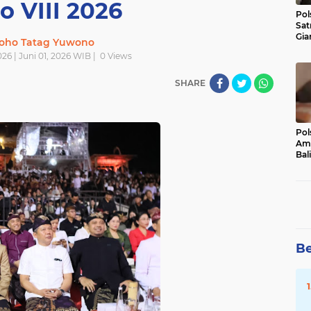
o VIII 2026
Pol
Sat
Gia
oho Tatag Yuwono
Kasu
026 | Juni 01, 2026 WIB |
0
Views
Med
SHARE
Pol
Ama
Bali
Dis
Be