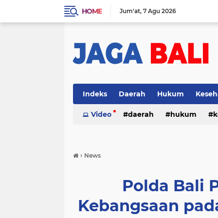
HOME
Jum'at
7 Agu 2026
Indeks
Daerah
Hukum
Keseh
Video
daerah
hukum
k
›
News
Polda Bali 
Kebangsaan pada