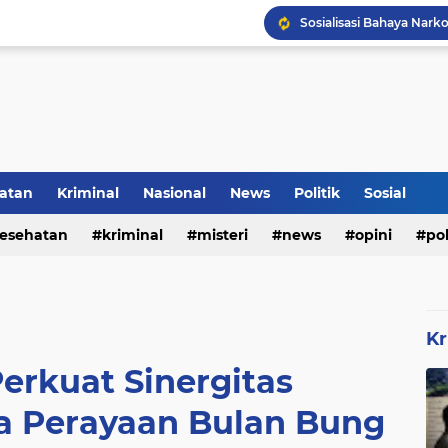
Inilah Tampilan Baru Ru
Rumah Bapak Sirajudin 
atan
Kriminal
Nasional
News
Politik
Sosial
Pencegahan DBD Perlu 
esehatan
kriminal
misteri
news
opini
pol
Kr
Perkuat Sinergitas
 Perayaan Bulan Bung