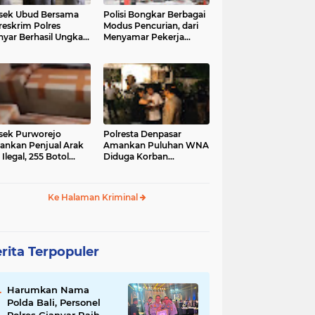
sek Ubud Bersama
Polisi Bongkar Berbagai
reskrim Polres
Modus Pencurian, dari
nyar Berhasil Ungkap
Menyamar Pekerja
s Curanmor Viral di
hingga Bobol Gerai
ia Sosial
sek Purworejo
Polresta Denpasar
nkan Penjual Arak
Amankan Puluhan WNA
 Ilegal, 255 Botol
Diduga Korban
ita
Penyekapan Akan di
Jadikan Operator Scam
Ke Halaman Kriminal
rita Terpopuler
Harumkan Nama
Polda Bali, Personel