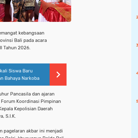
semangat kebangsaan
vinsi Bali pada acara
II Tahun 2026.
kali Siswa Baru
an Bahaya Narkoba
luhur Pancasila dan ajaran
an Forum Koordinasi Pimpinan
Kepala Kepolisian Daerah
, S.I.K.
m pagelaran akbar ini menjadi