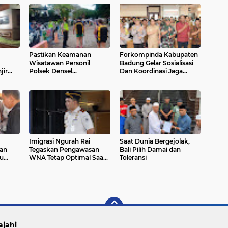
Pastikan Keamanan
Forkompinda Kabupaten
Wisatawan Personil
Badung Gelar Sosialisasi
jir
Polsek Densel
Dan Koordinasi Jaga
mbang
Laksanakan Pengawasan
Situasi Kamtibmas
Seputaran Pantai
Matahari Terbit
Imigrasi Ngurah Rai
Saat Dunia Bergejolak,
an
Tegaskan Pengawasan
Bali Pilih Damai dan
au
WNA Tetap Optimal Saat
Toleransi
WFA
ajahi