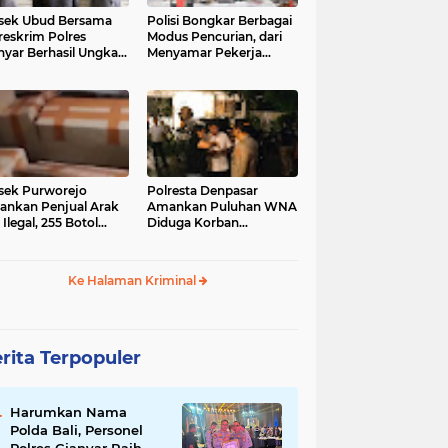
sek Ubud Bersama
Polisi Bongkar Berbagai
reskrim Polres
Modus Pencurian, dari
nyar Berhasil Ungkap
Menyamar Pekerja
s Curanmor Viral di
hingga Bobol Gerai
ia Sosial
sek Purworejo
Polresta Denpasar
nkan Penjual Arak
Amankan Puluhan WNA
 Ilegal, 255 Botol
Diduga Korban
ita
Penyekapan Akan di
Jadikan Operator Scam
Ke Halaman Kriminal
rita Terpopuler
Harumkan Nama
Polda Bali, Personel