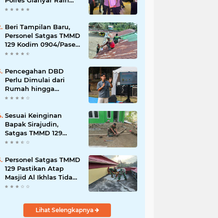
Polres Gianyar Raih
Penghargaan
Hoegeng Awards 2026
Beri Tampilan Baru,
Personel Satgas TMMD
129 Kodim 0904/Paser
Cat Atap Rumah
Marbot
Pencegahan DBD
Perlu Dimulai dari
Rumah hingga
Lingkungan Sekolah
Sesuai Keinginan
Bapak Sirajudin,
Satgas TMMD 129
Ubah Tampilan
Rumahnya
Personel Satgas TMMD
129 Pastikan Atap
Masjid Al Ikhlas Tidak
Bocor Lagi
Lihat Selengkapnya