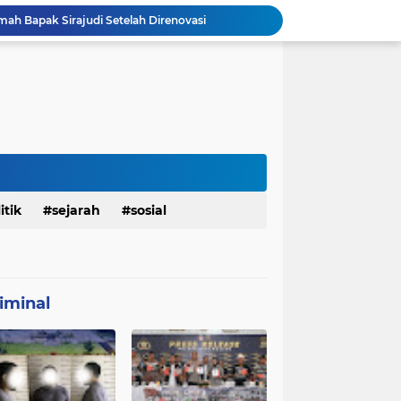
mah Bapak Sirajudi Setelah Direnovasi
Personel Satgas TMMD 129 Kodim 0904/Paser Bongkar Rumah milik Bapak Harim
Polresta Denpasar Ungkap Kasus Narkoba, Temukan Senpi dan Airsoft Gun Saat Pengerebekan
Masuk Fase Finishing Sebelum Diserahkan
Satgas TMMD Ke 129 Kodim 0904/Paser Pasang Lantai Baru Pada Rumah Bapak Harim
TMMD Ke 129 Kodim 0904/Paser Terima Kunjungan Dari Tim Wasev Mabesad
Personel Satgas TMMD 129 Kodim 0904/Paser Ciptakan Lingkungan Bersih
Sosialisasi Bahaya Narkoba Pada TMMD 129 Kodim 0904/Paser Disambut Positif
Babinsa Hadir di Posyandu Cenderawasih, Wujud Sinergi TNI Dukung Kesehatan Masyarakat
itik
sejarah
sosial
Polres Gianyar Gelar Apel Kesiapan Pengamanan Final Piala Presiden 2026
iminal