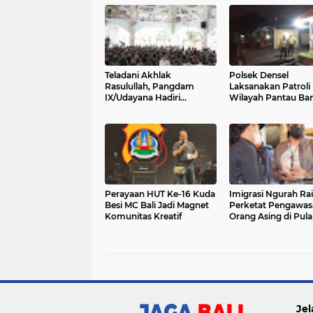
Teladani Akhlak
Polsek Densel
Rasulullah, Pangdam
Laksanakan Patroli
IX/Udayana Hadiri
Wilayah Pantau Ban
Peringatan Maulid Nabi
Maupun Pohon Tu
Muhammad SAW
Perayaan HUT Ke-16 Kuda
Imigrasi Ngurah Rai
Besi MC Bali Jadi Magnet
Perketat Pengawas
Komunitas Kreatif
Orang Asing di Pul
Dewata
Jel