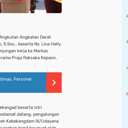
 Angkutan Angkatan Darat
 S.Sos., beserta Ny. Lina Helly
jungan kerja ke Markas
srama Praja Raksaka Kepaon,
ibmas, Personel
kangad beserta istri
 selamat datang, pengalungan
oleh Kabekangdam IX/Udayana
penyerahan hand bouquet oleh