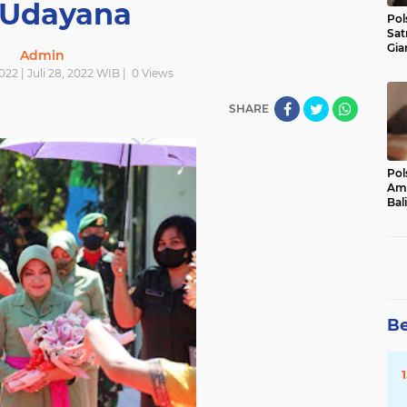
/Udayana
Pol
Sat
Gia
Admin
Kasu
022 | Juli 28, 2022 WIB |
0
Views
Med
SHARE
Pol
Ama
Bali
Dis
Be