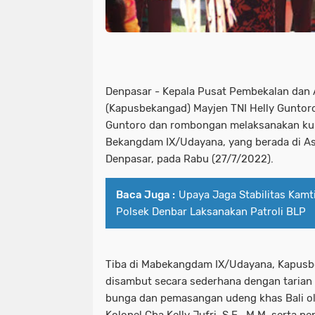
Denpasar - Kepala Pusat Pembekalan dan
(Kapusbekangad) Mayjen TNI Helly Guntoro,
Guntoro dan rombongan melaksanakan kun
Bekangdam IX/Udayana, yang berada di A
Denpasar, pada Rabu (27/7/2022).
Baca Juga :
Upaya Jaga Stabilitas Kamt
Polsek Denbar Laksanakan Patroli BLP
Tiba di Mabekangdam IX/Udayana, Kapusbe
disambut secara sederhana dengan tarian
bunga dan pemasangan udeng khas Bali 
Kolonel Cba Kelly Jufri, S.E., M.M, serta 