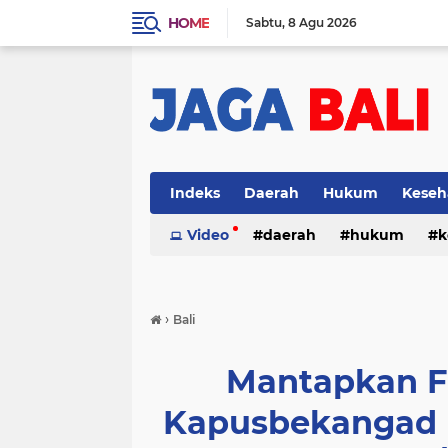
HOME
Sabtu
8 Agu 2026
Indeks
Daerah
Hukum
Keseh
Video
daerah
hukum
k
›
Bali
Mantapkan F
Kapusbekangad 