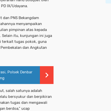
V PD IX/Udayana.
rit dan PNS Bekangdam
rahannya menyampaikan
ulian pimpinan atas kepada
Selain itu, kunjungan ini juga
 terkait tugas pokok, guna
s Pembekalan dan Angkutan
rasi, Polsek Denbar
ang
ut, salah satunya adalah
elalu bersyukur dan berpikiran
anakan tugas dan mengawali
gan berdoa," ucap