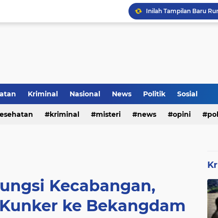
Inilah Tampilan Baru Ru
Rumah Bapak Sirajudin 
atan
Kriminal
Nasional
News
Politik
Sosial
esehatan
kriminal
misteri
news
opini
pol
Kr
ungsi Kecabangan,
Kunker ke Bekangdam