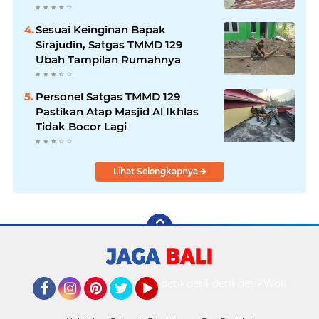
Marbot
Sesuai Keinginan Bapak
Sirajudin, Satgas TMMD 129
Ubah Tampilan Rumahnya
Personel Satgas TMMD 129
Pastikan Atap Masjid Al Ikhlas
Tidak Bocor Lagi
Lihat Selengkapnya
detikOto
detikTravel
detikFood
detikHealth
Wolipop
Facebook
Instagram
Pinterest
Twitter
YouTube