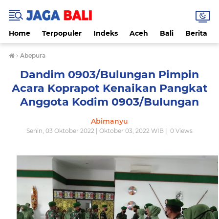
Home
Terpopuler
Indeks
Aceh
Bali
Berita
›
Abepura
Dandim 0903/Bulungan Pimpin
Acara Koprapot Kenaikan Pangkat
Anggota Kodim 0903/Bulungan
Abimanyu
Senin, 03 Oktober 2022 | Oktober 03, 2022 WIB |
0
Views