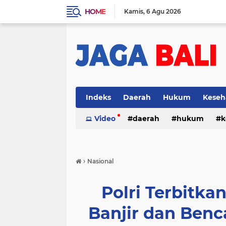
HOME
Kamis
6 Agu 2026
Indeks
Daerah
Hukum
Keseh
Video
daerah
hukum
k
›
Nasional
Polri Terbitka
Banjir dan Benc