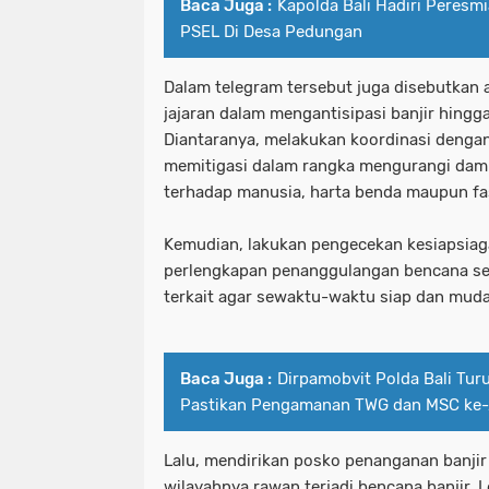
Baca Juga :
Kapolda Bali Hadiri Peres
PSEL Di Desa Pedungan
Dalam telegram tersebut juga disebutkan 
jajaran dalam mengantisipasi banjir hingg
Diantaranya, melakukan koordinasi deng
memitigasi dalam rangka mengurangi damp
terhadap manusia, harta benda maupun fa
Kemudian, lakukan pengecekan kesiapsiag
perlengkapan penanggulangan bencana sec
terkait agar sewaktu-waktu siap dan mud
Baca Juga :
Dirpamobvit Polda Bali Tu
Pastikan Pengamanan TWG dan MSC ke-
Lalu, mendirikan posko penanganan banjir 
wilayahnya rawan terjadi bencana banjir.