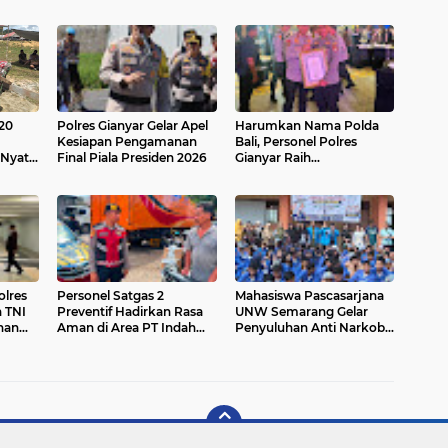
20
Polres Gianyar Gelar Apel
Harumkan Nama Polda
Kesiapan Pengamanan
Bali, Personel Polres
 Nyata
Final Piala Presiden 2026
Gianyar Raih
Penghargaan Hoegeng
Awards 2026
olres
Personel Satgas 2
Mahasiswa Pascasarjana
n TNI
Preventif Hadirkan Rasa
UNW Semarang Gelar
nan
Aman di Area PT Indah
Penyuluhan Anti Narkoba
Logistik Cargo
di SMK Negeri 3 Tarakan,
Kaltara