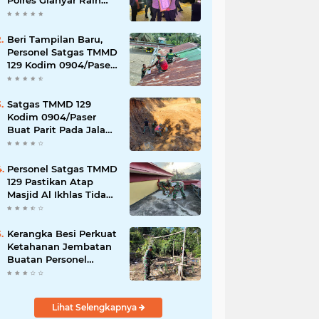
Polres Gianyar Raih
Penghargaan
Hoegeng Awards 2026
Beri Tampilan Baru,
Personel Satgas TMMD
129 Kodim 0904/Paser
Cat Atap Rumah
Marbot
Satgas TMMD 129
Kodim 0904/Paser
Buat Parit Pada Jalan
Baru
Personel Satgas TMMD
129 Pastikan Atap
Masjid Al Ikhlas Tidak
Bocor Lagi
Kerangka Besi Perkuat
Ketahanan Jembatan
Buatan Personel
TMMD 129
Lihat Selengkapnya