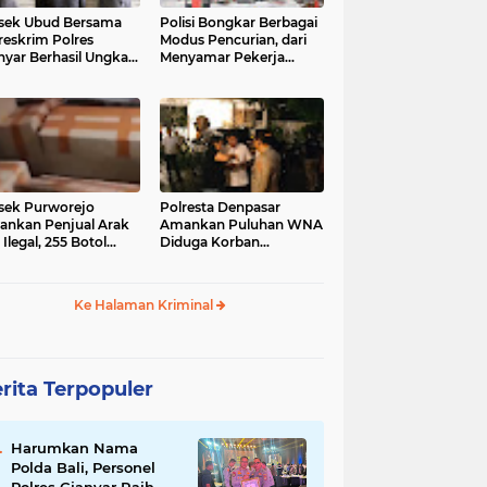
sek Ubud Bersama
Polisi Bongkar Berbagai
reskrim Polres
Modus Pencurian, dari
nyar Berhasil Ungkap
Menyamar Pekerja
s Curanmor Viral di
hingga Bobol Gerai
ia Sosial
sek Purworejo
Polresta Denpasar
nkan Penjual Arak
Amankan Puluhan WNA
 Ilegal, 255 Botol
Diduga Korban
ita
Penyekapan Akan di
Jadikan Operator Scam
Ke Halaman Kriminal
rita Terpopuler
Harumkan Nama
Polda Bali, Personel