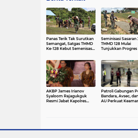
Panas Terik Tak Surutkan
Seminisasi Sasaran 
Semangat, Satgas TMMD
TMMD 128 Mulai
Ke-128 Kebut Semenisasi
Tunjukkan Progres
Jalan TPU Desa Luso
di Desa Luso
AKBP James Irianov
Patroli Gabungan P
Syaloom Rajagukguk
Bandara, Avsec, da
Resmi Jabat Kapolres
AU Perkuat Keama
Gianyar, Siap Lanjutkan
Terminal Domestik
Pelayanan Presisi
Ngurah Rai