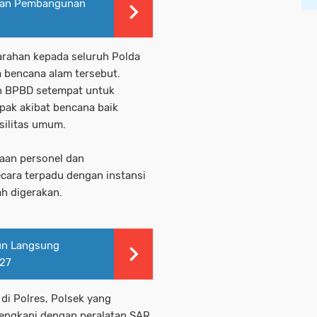
mian Pembangunan
arahan kepada seluruh Polda
a bencana alam tersebut.
an BPBD setempat untuk
ak akibat bencana baik
silitas umum.
aan personel dan
ara terpadu dengan instansi
ah digerakan.
run Langsung
27
di Polres, Polsek yang
 Lengkapi dengan peralatan SAR