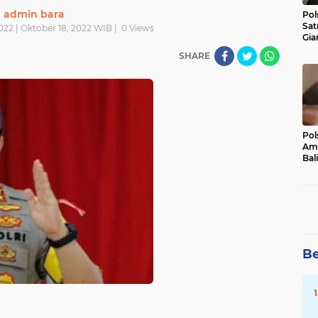
admin bara
Pol
Sat
022 | Oktober 18, 2022 WIB |
0
Views
Gia
Kasu
SHARE
Med
Pol
Ama
Bali
Dis
Be