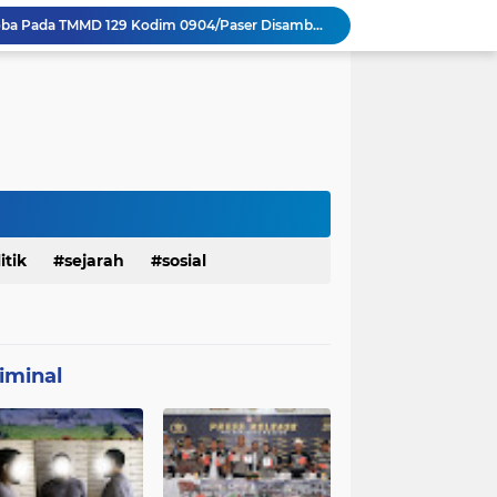
Sosialisasi Bahaya Narkoba Pada TMMD 129 Kodim 0904/Paser Disambut Positif
Babinsa Hadir di Posyandu Cenderawasih, Wujud Sinergi TNI Dukung Kesehatan Masyarakat
Polres Gianyar Gelar Apel Kesiapan Pengamanan Final Piala Presiden 2026
mah Bapak Sirajudi Setelah Direnovasi
Personel Satgas TMMD 129 Kodim 0904/Paser Bongkar Rumah milik Bapak Harim
Polresta Denpasar Ungkap Kasus Narkoba, Temukan Senpi dan Airsoft Gun Saat Pengerebekan
Masuk Fase Finishing Sebelum Diserahkan
Beri Tampilan Baru, Personel Satgas TMMD 129 Kodim 0904/Paser Cat Atap Rumah Marbot
Dimulai dari Rumah hingga Lingkungan Sekolah
itik
sejarah
sosial
Personel Satgas TMMD 129 Kodim 0904/Paser Ciptakan Lingkungan Bersih
iminal