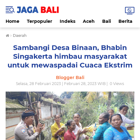
Home
Terpopuler
Indeks
Aceh
Bali
Berita
›
Daerah
Sambangi Desa Binaan, Bhabin
Singakerta himbau masyarakat
untuk mewaspadai Cuaca Ekstrim
Blogger Bali
Selasa, 28 Februari 2023 | Februari 28, 2023 WIB |
0
Views