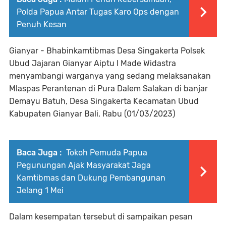
Polda Papua Antar Tugas Karo Ops dengan
Penuh Kesan
Gianyar - Bhabinkamtibmas Desa Singakerta Polsek
Ubud Jajaran Gianyar Aiptu I Made Widastra
menyambangi warganya yang sedang melaksanakan
Mlaspas Perantenan di Pura Dalem Salakan di banjar
Demayu Batuh, Desa Singakerta Kecamatan Ubud
Kabupaten Gianyar Bali, Rabu (01/03/2023)
Baca Juga :
Tokoh Pemuda Papua
Pegunungan Ajak Masyarakat Jaga
Kamtibmas dan Dukung Pembangunan
Jelang 1 Mei
Dalam kesempatan tersebut di sampaikan pesan