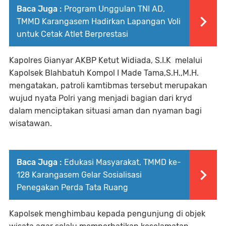
Baca Juga :
Program Unggulan TNI AD,
TMMD Karangasem Hadirkan Lapangan Voli
untuk Cetak Atlet Berprestasi
Kapolres Gianyar AKBP Ketut Widiada, S.I.K melalui
Kapolsek Blahbatuh Kompol I Made Tama,S.H.,M.H.
mengatakan, patroli kamtibmas tersebut merupakan
wujud nyata Polri yang menjadi bagian dari kryd
dalam menciptakan situasi aman dan nyaman bagi
wisatawan.
Baca Juga :
Edukasi Masyarakat, TMMD ke-
128 Karangasem Gelar Sosialisasi
Penegakan Perda Tata Ruang
Kapolsek menghimbau kepada pengunjung di objek