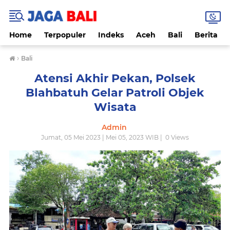
Home
Terpopuler
Indeks
Aceh
Bali
Berita
›
Bali
Atensi Akhir Pekan, Polsek
Blahbatuh Gelar Patroli Objek
Wisata
Admin
Jumat, 05 Mei 2023 | Mei 05, 2023 WIB |
0
Views