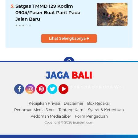
Satgas TMMD 129 Kodim
0904/Paser Buat Parit Pada
Jalan Baru
Lihat Selengkapnya
detikOto
detikTravel
detikFood
detikHealth
Wolipop
Facebook
Instagram
Pinterest
Twitter
YouTube
Kebijakan Privasi
Disclaimer
Box Redaksi
Pedoman Media Siber
Tentang Kami
Syarat & Ketentuan
Pedoman Media Siber
Form Pengaduan
Copyright ©
2026 jagabali.com