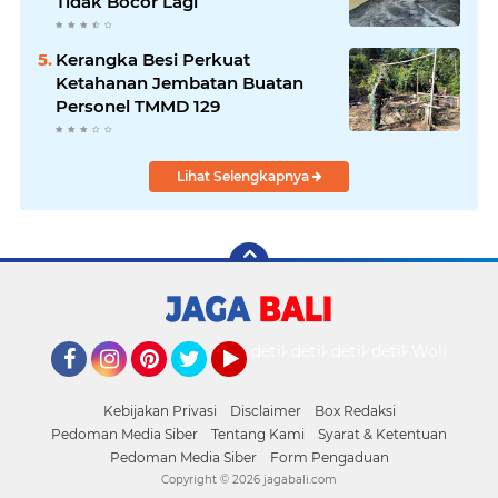
Tidak Bocor Lagi
Kerangka Besi Perkuat
Ketahanan Jembatan Buatan
Personel TMMD 129
Lihat Selengkapnya
detikOto
detikTravel
detikFood
detikHealth
Wolipop
Facebook
Instagram
Pinterest
Twitter
YouTube
Kebijakan Privasi
Disclaimer
Box Redaksi
Pedoman Media Siber
Tentang Kami
Syarat & Ketentuan
Pedoman Media Siber
Form Pengaduan
Copyright ©
2026 jagabali.com