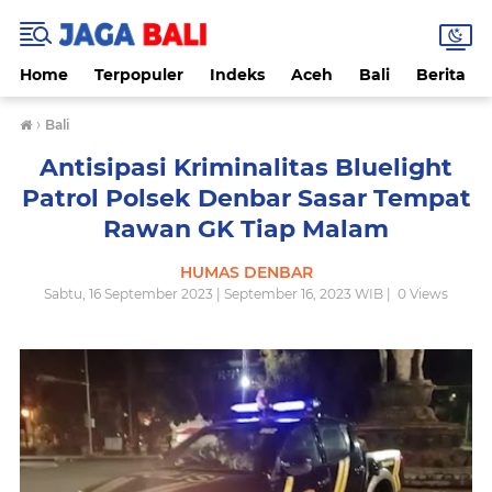
Home
Terpopuler
Indeks
Aceh
Bali
Berita
›
Bali
Antisipasi Kriminalitas Bluelight
Patrol Polsek Denbar Sasar Tempat
Rawan GK Tiap Malam
HUMAS DENBAR
Sabtu, 16 September 2023 | September 16, 2023 WIB |
0
Views