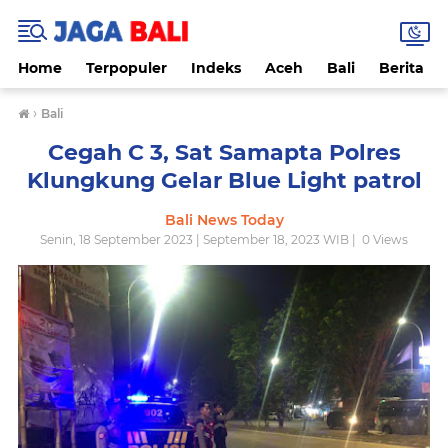
Home
Terpopuler
Indeks
Aceh
Bali
Berita
›
Bali
Cegah C 3, Sat Samapta Polres
Klungkung Gelar Blue Light patrol
Bali News Today
Senin, 18 September 2023 | September 18, 2023 WIB |
0
Views