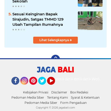
Sekolah
Sesuai Keinginan Bapak
Sirajudin, Satgas TMMD 129
Ubah Tampilan Rumahnya
Lihat Selengkapnya
detikOto
detikTravel
detikFood
detikHealth
Wolipop
Facebook
Instagram
Pinterest
Twitter
YouTube
Kebijakan Privasi
Disclaimer
Box Redaksi
Pedoman Media Siber
Tentang Kami
Syarat & Ketentuan
Pedoman Media Siber
Form Pengaduan
Copyright ©
2026 jagabali.com