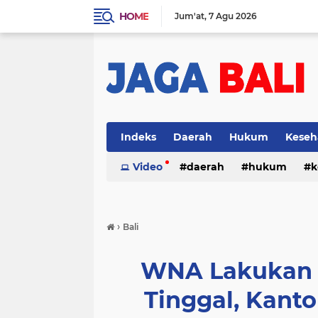
HOME
Jum'at
7 Agu 2026
Indeks
Daerah
Hukum
Keseh
Video
daerah
hukum
k
›
Bali
WNA Lakukan P
Tinggal, Kantor