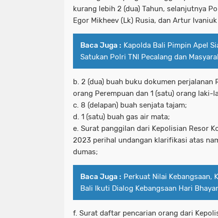
kurang lebih 2 (dua) Tahun, selanjutnya Pol
Egor Mikheev (Lk) Rusia, dan Artur Ivaniuk 
Baca Juga :
Kapolda Bali Pimpin Apel S
Satukan Polri TNI Pecalang dan Masyarak
b. 2 (dua) buah buku dokumen perjalanan Ru
orang Perempuan dan 1 (satu) orang laki-la
c. 8 (delapan) buah senjata tajam;
d. 1 (satu) buah gas air mata;
e. Surat panggilan dari Kepolisian Resor K
2023 perihal undangan klarifikasi atas na
dumas;
Baca Juga :
Perkuat Nilai Kebangsaan,
Bali Ikuti Dialog Kebangsaan Hari Bhay
f. Surat daftar pencarian orang dari Kepol