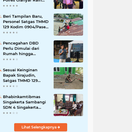
Polres Gianyar Raih
Penghargaan
Hoegeng Awards 2026
Beri Tampilan Baru,
Personel Satgas TMMD
129 Kodim 0904/Paser
Cat Atap Rumah
Marbot
Pencegahan DBD
Perlu Dimulai dari
Rumah hingga
Lingkungan Sekolah
Sesuai Keinginan
Bapak Sirajudin,
Satgas TMMD 129
Ubah Tampilan
Rumahnya
Bhabinkamtibmas
Singakerta Sambangi
SDN 4 Singakerta
Edukasi Pencegahan
Penculikan Anak
Lihat Selengkapnya