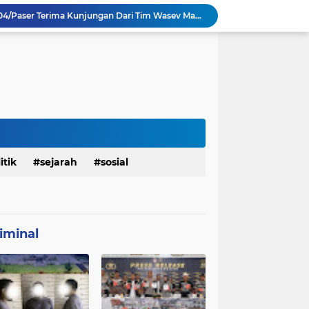
TMMD Ke 129 Kodim 0904/Paser Terima Kunjungan Dari Tim Wasev Mabesad
Personel Satgas TMMD 129 Kodim 0904/Paser Ciptakan Lingkungan Bersih
Sosialisasi Bahaya Narkoba Pada TMMD 129 Kodim 0904/Paser Disambut Positif
Babinsa Hadir di Posyandu Cenderawasih, Wujud Sinergi TNI Dukung Kesehatan Masyarakat
Polres Gianyar Gelar Apel Kesiapan Pengamanan Final Piala Presiden 2026
mah Bapak Sirajudi Setelah Direnovasi
Personel Satgas TMMD 129 Kodim 0904/Paser Bongkar Rumah milik Bapak Harim
Polresta Denpasar Ungkap Kasus Narkoba, Temukan Senpi dan Airsoft Gun Saat Pengerebekan
Masuk Fase Finishing Sebelum Diserahkan
itik
sejarah
sosial
Satgas TMMD Ke 129 Kodim 0904/Paser Pasang Lantai Baru Pada Rumah Bapak Harim
iminal