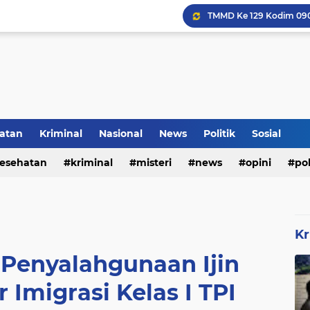
Inilah Tampilan Baru Ru
atan
Kriminal
Nasional
News
Politik
Sosial
Rumah Bapak Sirajudin 
esehatan
kriminal
misteri
news
opini
pol
Kr
enyalahgunaan Ijin
 Imigrasi Kelas I TPI