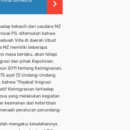
Terminal Domestik
hadap kekasih dari saudara MZ
nisial PS, ditemukan bahwa
sebuah Villa di daerah Ubud
a MZ memiliki beberapa
bis masa berlaku, akan tetapi
grasi dan pihak Kepolisian.
n 2011 tentang Keimigrasian,
 75 ayat (1) Undang-Undang
 bahwa “Pejabat Imigrasi
tif Keimigrasian terhadap
esia yang melakukan kegiatan
n keamanan dan ketertiban
menaati peraturan perundang-
telah mengakui kesalahannya