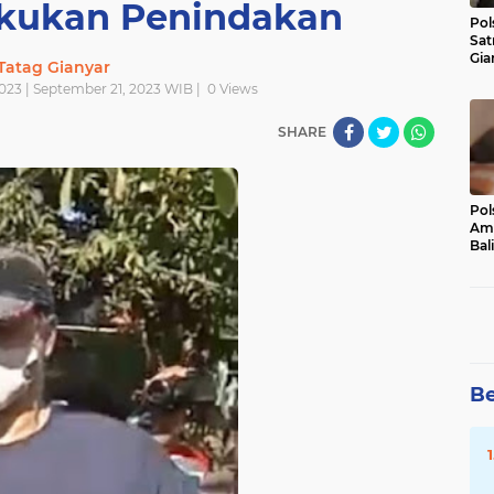
kukan Penindakan
Pol
Sat
Gia
Tatag Gianyar
Kasu
023 | September 21, 2023 WIB |
0
Views
Med
SHARE
Pol
Ama
Bali
Dis
Be