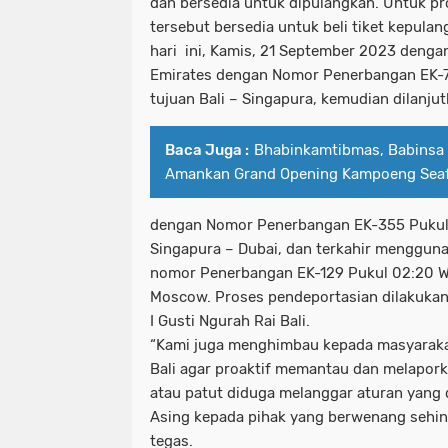
dan bersedia untuk dipulangkan. Untuk p
tersebut bersedia untuk beli tiket kepula
hari ini, Kamis, 21 September 2023 den
Emirates dengan Nomor Penerbangan EK-7
tujuan Bali – Singapura, kemudian dilanj
Baca Juga :
Bhabinkamtibmas, Babinsa
Amankan Grand Opening Kampoeng Seaf
dengan Nomor Penerbangan EK-355 Pukul 
Singapura – Dubai, dan terkahir menggun
nomor Penerbangan EK-129 Pukul 02:20 W
Moscow. Proses pendeportasian dilakukan 
I Gusti Ngurah Rai Bali.
“Kami juga menghimbau kepada masyarakat
Bali agar proaktif memantau dan melapork
atau patut diduga melanggar aturan yang 
Asing kepada pihak yang berwenang sehin
tegas.