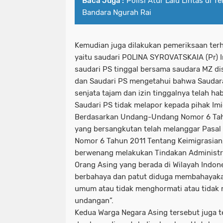
Baca Juga :
Polisi Atur Lalu Lintas di 
Bandara Ngurah Rai
Kemudian juga dilakukan pemeriksaan ter
yaitu saudari POLINA SYROVATSKAIA (Pr) I
saudari PS tinggal bersama saudara MZ di
dan Saudari PS mengetahui bahwa Saudar
senjata tajam dan izin tinggalnya telah ha
Saudari PS tidak melapor kepada pihak Imi
Berdasarkan Undang-Undang Nomor 6 Tahu
yang bersangkutan telah melanggar Pasal
Nomor 6 Tahun 2011 Tentang Keimigrasian,
berwenang melakukan Tindakan Administra
Orang Asing yang berada di Wilayah Indon
berbahaya dan patut diduga membahayaka
umum atau tidak menghormati atau tidak 
undangan”.
Kedua Warga Negara Asing tersebut juga 