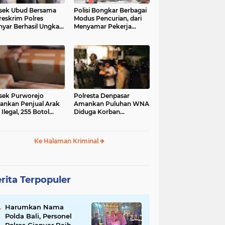
sek Ubud Bersama
Polisi Bongkar Berbagai
reskrim Polres
Modus Pencurian, dari
nyar Berhasil Ungkap
Menyamar Pekerja
s Curanmor Viral di
hingga Bobol Gerai
ia Sosial
sek Purworejo
Polresta Denpasar
nkan Penjual Arak
Amankan Puluhan WNA
 Ilegal, 255 Botol
Diduga Korban
ita
Penyekapan Akan di
Jadikan Operator Scam
Ke Halaman Kriminal
rita Terpopuler
Harumkan Nama
Polda Bali, Personel