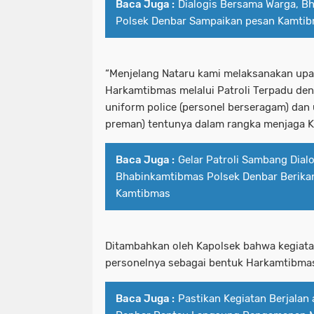
Baca Juga :
Dialogis Bersama Warga, B
Polsek Denbar Sampaikan pesan Kamti
“Menjelang Nataru kami melaksanakan upa
Harkamtibmas melalui Patroli Terpadu den
uniform police (personel berseragam) dan 
preman) tentunya dalam rangka menjaga 
Baca Juga :
Gelar Patroli Sambang Dialo
Bhabinkamtibmas Polsek Denbar Berik
Kamtibmas
Ditambahkan oleh Kapolsek bahwa kegiata
personelnya sebagai bentuk Harkamtibma
Baca Juga :
Pastikan Kegiatan Berjalan