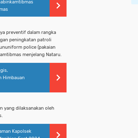
habinkamtibmas
bmas
ya preventif dalam rangka
gan peningkatan patroli
ununiform police (pakaian
Kamtibmas menjelang Nataru.
gis,
an Himbauan
n yang dilaksanakan oleh
s.
 aman Kapolsek