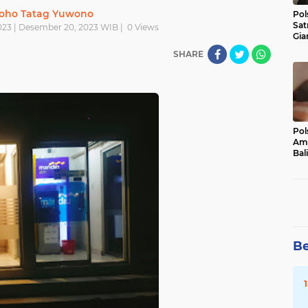
oho Tatag Yuwono
Pol
Sat
23 | Desember 20, 2023 WIB |
0
Views
Gia
Kasu
SHARE
Med
Pol
Ama
Bali
Dis
Be