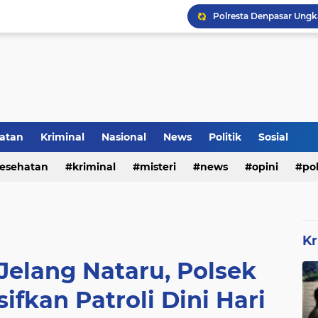
Rumah Bapak Sirajudin 
Pencegahan DBD Perlu 
atan
Kriminal
Nasional
News
Politik
Sosial
Inilah Tampilan Baru Ru
esehatan
kriminal
misteri
news
opini
pol
Kr
elang Nataru, Polsek
ifkan Patroli Dini Hari