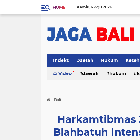
HOME
Kamis
6 Agu 2026
Indeks
Daerah
Hukum
Keseh
Video
daerah
hukum
k
›
Bali
Harkamtibmas J
Blahbatuh Intens