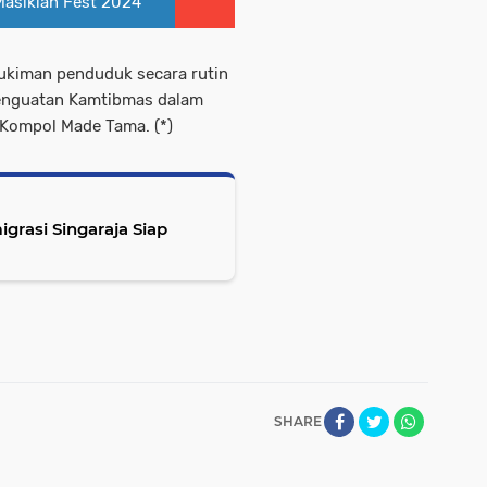
asikian Fest 2024
mukiman penduduk secara rutin
 penguatan Kamtibmas dalam
 Kompol Made Tama. (*)
rasi Singaraja Siap
SHARE