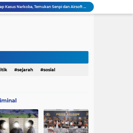
Polresta Denpasar Ungkap Kasus Narkoba, Temukan Senpi dan Airsoft Gun Saat Pengerebekan
Masuk Fase Finishing Sebelum Diserahkan
Beri Tampilan Baru, Personel Satgas TMMD 129 Kodim 0904/Paser Cat Atap Rumah Marbot
Dimulai dari Rumah hingga Lingkungan Sekolah
Personel Satgas TMMD 129 Kodim 0904/Paser Ciptakan Lingkungan Bersih
Sosialisasi Bahaya Narkoba Pada TMMD 129 Kodim 0904/Paser Disambut Positif
Babinsa Hadir di Posyandu Cenderawasih, Wujud Sinergi TNI Dukung Kesehatan Masyarakat
Polres Gianyar Gelar Apel Kesiapan Pengamanan Final Piala Presiden 2026
mah Bapak Sirajudi Setelah Direnovasi
itik
sejarah
sosial
Personel Satgas TMMD 129 Kodim 0904/Paser Bongkar Rumah milik Bapak Harim
iminal