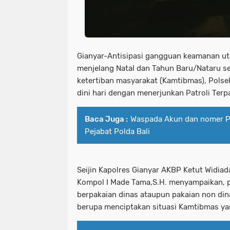
Gianyar-Antisipasi gangguan keamanan u
menjelang Natal dan Tahun Baru/Nataru s
ketertiban masyarakat (Kamtibmas), Polsek
dini hari dengan menerjunkan Patroli Ter
Baca Juga :
Waspada Akun dan nomer P
Pejabat Polda Bali
Seijin Kapolres Gianyar AKBP Ketut Widiada
Kompol I Made Tama,S.H. menyampaikan, p
berpakaian dinas ataupun pakaian non di
berupa menciptakan situasi Kamtibmas ya