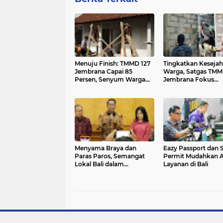
Menuju Finish: TMMD 127
Tingkatkan Kesejah
Jembrana Capai 85
Warga, Satgas TM
Persen, Senyum Warga
Jembrana Fokus
Desa Penyaringan Mulai
Selesaikan Sasaran 
Merekah
di Desa Penyaringa
Menyama Braya dan
Eazy Passport dan 
Paras Paros, Semangat
Permit Mudahkan 
Lokal Bali dalam
Layanan di Bali
Penyelesaian Sengketa