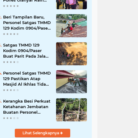
Polres Gianyar Raih
Penghargaan
Hoegeng Awards 2026
Beri Tampilan Baru,
Personel Satgas TMMD
129 Kodim 0904/Paser
Cat Atap Rumah
Marbot
Satgas TMMD 129
Kodim 0904/Paser
Buat Parit Pada Jalan
Baru
Personel Satgas TMMD
129 Pastikan Atap
Masjid Al Ikhlas Tidak
Bocor Lagi
Kerangka Besi Perkuat
Ketahanan Jembatan
Buatan Personel
TMMD 129
Lihat Selengkapnya