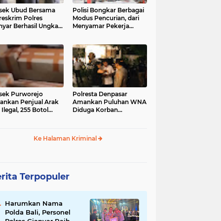
sek Ubud Bersama
Polisi Bongkar Berbagai
reskrim Polres
Modus Pencurian, dari
nyar Berhasil Ungkap
Menyamar Pekerja
s Curanmor Viral di
hingga Bobol Gerai
ia Sosial
sek Purworejo
Polresta Denpasar
nkan Penjual Arak
Amankan Puluhan WNA
 Ilegal, 255 Botol
Diduga Korban
ita
Penyekapan Akan di
Jadikan Operator Scam
Ke Halaman Kriminal
rita Terpopuler
Harumkan Nama
Polda Bali, Personel