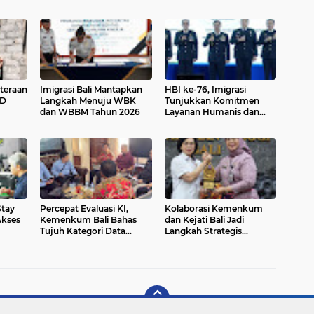
teraan
Imigrasi Bali Mantapkan
HBI ke-76, Imigrasi
MD
Langkah Menuju WBK
Tunjukkan Komitmen
dan WBBM Tahun 2026
Layanan Humanis dan
Fisik
Akuntabel
n
Stay
Percepat Evaluasi KI,
Kolaborasi Kemenkum
Akses
Kemenkum Bali Bahas
dan Kejati Bali Jadi
Tujuh Kategori Data
Langkah Strategis
Utama dengan BPKP
Perkuat Layanan Hukum
Masyarakat