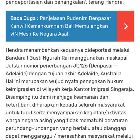
pendeportasian dan penangkalan”, terang Hendra.
Baca Juga :
Penjelasan Rudenim Denpasar
Kanwil Kemenkumham Bali Memulangkan
WN Mesir Ke Negara Asal
Hendra menambahkan keduanya dideportasi melalui
Bandara I Gusti Ngurah Rai menggunakan maskapai
Jetstar nomor penerbangan JQ126 (Denpasar –
Adelaide) dengan tujuan akhir Adelaide, Australia.
Hal ini merupakan wujud nyata penegakan hukum
keimigrasian di wilayah kerja Kantor Imigrasi Singaraja.
Disamping itu demi menjaga keamanan dan
ketertiban, diharapkan kepada seluruh masyarakat
untuk turut serta menyampaikan kegiatan/aktivitas
warga negara asing yang tidak mematuhi peraturan
perundang-undangan yang berlaku atau dianggap
dapat mengganggu / meresahkan masyarakat melalui