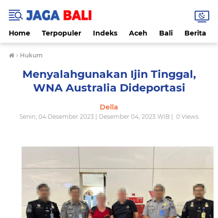
Home
Terpopuler
Indeks
Aceh
Bali
Berita
›
Hukum
Menyalahgunakan Ijin Tinggal,
WNA Australia Dideportasi
Della
Senin, 04 Desember 2023 | Desember 04, 2023 WIB |
0
Views