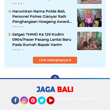
Marbot
Harumkan Nama Polda Bali,
Personel Polres Gianyar Raih
Penghargaan Hoegeng Awards
2026
Satgas TMMD Ke 129 Kodim
0904/Paser Pasang Lantai Baru
Pada Rumah Bapak Harim
Lihat Selengkapnya
detikOto
detikTravel
detikFood
detikHealth
Wolipop
Facebook
Instagram
Pinterest
Twitter
YouTube