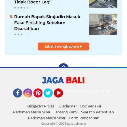
Tidak Bocor Lagi
Rumah Bapak Sirajudin Masuk
Fase Finishing Sebelum
Diserahkan
Lihat Selengkapnya
detikOto
detikTravel
detikFood
detikHealth
Wolipop
Facebook
Instagram
Pinterest
Twitter
YouTube
Kebijakan Privasi
Disclaimer
Box Redaksi
Pedoman Media Siber
Tentang Kami
Syarat & Ketentuan
Pedoman Media Siber
Form Pengaduan
Copyright ©
2026 jagabali.com