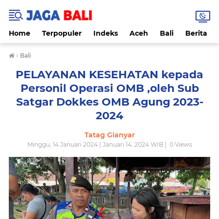
Home
Terpopuler
Indeks
Aceh
Bali
Berita
›
Bali
PELAYANAN KESEHATAN kepada
Personil Operasi OMB ,oleh Sub
Satgar Dokkes OMB Agung 2023-
2024
Tatag Gianyar
Minggu, 14 Januari 2024 | Januari 14, 2024 WIB |
0
Views