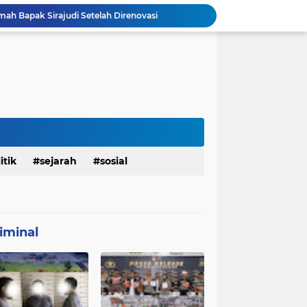
mah Bapak Sirajudi Setelah Direnovasi
Personel Satgas TMMD 129 Kodim 0904/Paser Bongkar Rumah milik Bapak Harim
Polresta Denpasar Ungkap Kasus Narkoba, Temukan Senpi dan Airsoft Gun Saat Pengerebekan
Masuk Fase Finishing Sebelum Diserahkan
Satgas TMMD Ke 129 Kodim 0904/Paser Pasang Lantai Baru Pada Rumah Bapak Harim
TMMD Ke 129 Kodim 0904/Paser Terima Kunjungan Dari Tim Wasev Mabesad
Personel Satgas TMMD 129 Kodim 0904/Paser Ciptakan Lingkungan Bersih
Sosialisasi Bahaya Narkoba Pada TMMD 129 Kodim 0904/Paser Disambut Positif
Babinsa Hadir di Posyandu Cenderawasih, Wujud Sinergi TNI Dukung Kesehatan Masyarakat
itik
sejarah
sosial
Polres Gianyar Gelar Apel Kesiapan Pengamanan Final Piala Presiden 2026
iminal