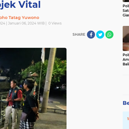
jek Vital
Pol
Sat
Gia
oho Tatag Yuwono
Kasu
024 | Januari 06, 2024 WIB |
0
Views
Med
SHARE
Pol
Ama
Bali
Dis
Be