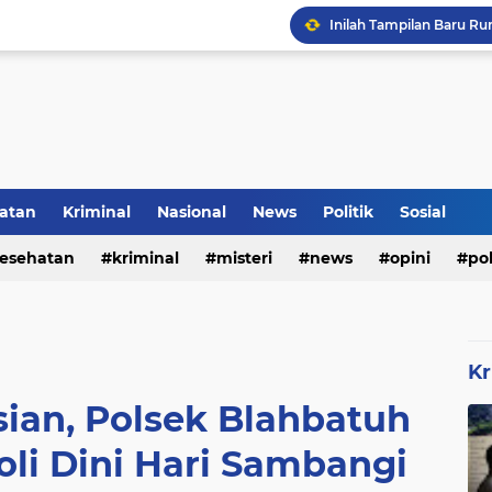
Inilah Tampilan Baru Ru
Rumah Bapak Sirajudin 
atan
Kriminal
Nasional
News
Politik
Sosial
esehatan
kriminal
misteri
news
opini
pol
Kr
sian, Polsek Blahbatuh
oli Dini Hari Sambangi