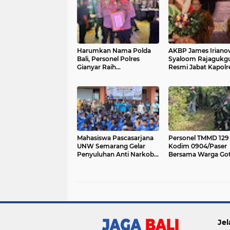
Harumkan Nama Polda
AKBP James Iriano
Bali, Personel Polres
Syaloom Rajagukg
Gianyar Raih
Resmi Jabat Kapolr
Penghargaan Hoegeng
Gianyar, Siap Lanju
Awards 2026
Pelayanan Presisi
Mahasiswa Pascasarjana
Personel TMMD 129
UNW Semarang Gelar
Kodim 0904/Paser
Penyuluhan Anti Narkoba
Bersama Warga Go
di SMK Negeri 3 Tarakan,
Royong Bersihkan J
Kaltara
Jel