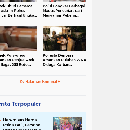
sek Ubud Bersama
Polisi Bongkar Berbagai
reskrim Polres
Modus Pencurian, dari
nyar Berhasil Ungkap
Menyamar Pekerja
s Curanmor Viral di
hingga Bobol Gerai
ia Sosial
sek Purworejo
Polresta Denpasar
nkan Penjual Arak
Amankan Puluhan WNA
 Ilegal, 255 Botol
Diduga Korban
ita
Penyekapan Akan di
Jadikan Operator Scam
Ke Halaman Kriminal
rita Terpopuler
Harumkan Nama
Polda Bali, Personel