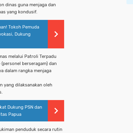
non dinas guna menjaga dan
as yang kondusif.
man! Tokoh Pemuda
vokasi, Dukung
as melalui Patroli Terpadu
e (personel berseragam) dan
nya dalam rangka menjaga
n yang dilaksanakan oleh
s.
akat Dukung PSN dan
itas Papua
mukiman penduduk secara rutin