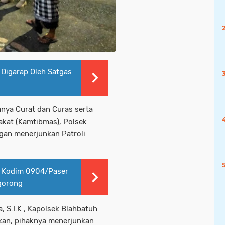
Digarap Oleh Satgas
nya Curat dan Curas serta
kat (Kamtibmas), Polsek
ngan menerjunkan Patroli
 Kodim 0904/Paser
gorong
, S.I.K , Kapolsek Blahbatuh
kan, pihaknya menerjunkan