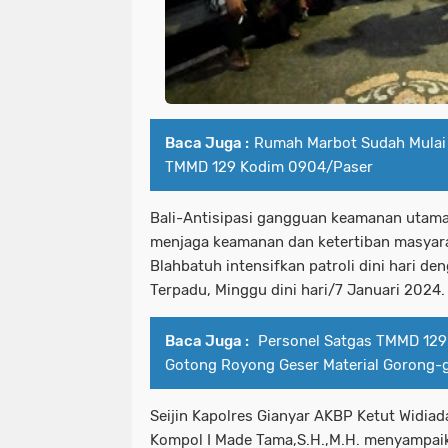
Baca Juga :
Rumah Marbot Sudah Mulai 
TMMD 129 Kodim 0904/Paser
Bali-Antisipasi gangguan keamanan utama
menjaga keamanan dan ketertiban masyara
Blahbatuh intensifkan patroli dini hari de
Terpadu, Minggu dini hari/7 Januari 2024.
Baca Juga :
Personel Satgas TMMD 129
Gotong Royong Geser Material Gorong-
Seijin Kapolres Gianyar AKBP Ketut Widiada
Kompol I Made Tama,S.H.,M.H. menyampai