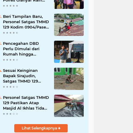
Polres Gianyar Raih
Penghargaan
Hoegeng Awards 2026
Beri Tampilan Baru,
Personel Satgas TMMD
129 Kodim 0904/Paser
Cat Atap Rumah
Marbot
Pencegahan DBD
Perlu Dimulai dari
Rumah hingga
Lingkungan Sekolah
Sesuai Keinginan
Bapak Sirajudin,
Satgas TMMD 129
Ubah Tampilan
Rumahnya
Personel Satgas TMMD
129 Pastikan Atap
Masjid Al Ikhlas Tidak
Bocor Lagi
Lihat Selengkapnya