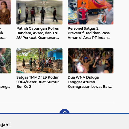
v
Patroli Gabungan Polres
Personel Satgas 2
uk
Bandara, Avsec, dan TNI
Preventif Hadirkan Rasa
es
AU Perkuat Keamanan
Aman di Area PT Indah
tkan
Terminal Domestik
Logistik Cargo
Ngurah Rai
Satgas TMMD 129 Kodim
Dua WNA Diduga
0904/Paser Buat Sumur
Langgar Aturan
tong
Bor Ke 2
Keimigrasian Lewat Bali
alan
Silent Disco
ajahi