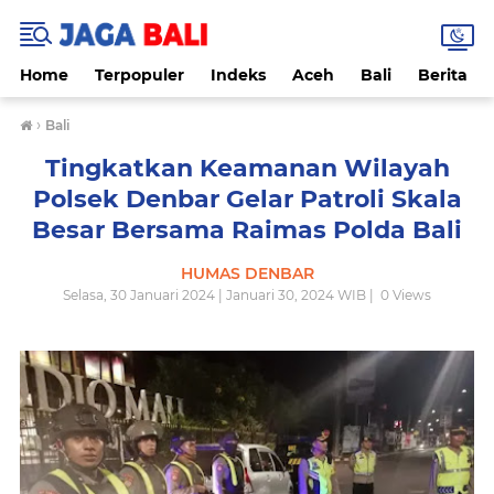
Home
Terpopuler
Indeks
Aceh
Bali
Berita
›
Bali
Tingkatkan Keamanan Wilayah
Polsek Denbar Gelar Patroli Skala
Besar Bersama Raimas Polda Bali
HUMAS DENBAR
Selasa, 30 Januari 2024 | Januari 30, 2024 WIB |
0
Views