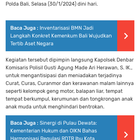
Polda Bali, Selasa (30/1/2024) dini hari.
Baca Juga :
Inventarisasi BMN Jadi
Langkah Konkret Kemenkum Bali Wujudkan
Tertib Aset Negara
Kegiatan tersebut dipimpin langsung Kapolsek Denbar
Komisaris PolisiI Gusti Agung Made Ari Herawan, S. IK.,
untuk mengantisipasi dan meniadakan terjadinya
Curat, Curas, Curanmor dan kerawanan malam lainnya
seperti kelompok geng motor, balapan liar, tempat
tempat berkumpul, kerumunan dan tongkrongan anak
anak muda untuk menghindari bentrokan.
Baca Juga :
Sinergi di Pulau Dewata:
Kementerian Hukum dan OIKN Bahas
Harmonisasi Regulasi RDTR Ibu Kota