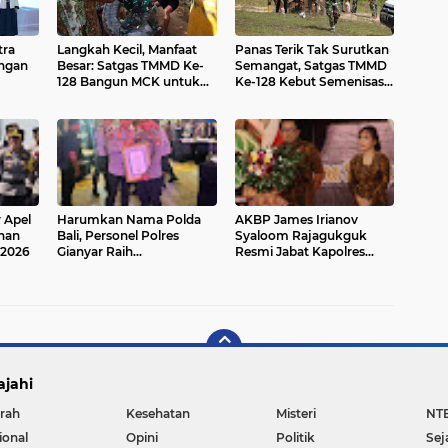
tra
Langkah Kecil, Manfaat
Panas Terik Tak Surutkan
ngan
Besar: Satgas TMMD Ke-
Semangat, Satgas TMMD
128 Bangun MCK untuk
Ke-128 Kebut Semenisasi
Warga
Jalan TPU Desa Luso
r Apel
Harumkan Nama Polda
AKBP James Irianov
nan
Bali, Personel Polres
Syaloom Rajagukguk
 2026
Gianyar Raih
Resmi Jabat Kapolres
Penghargaan Hoegeng
Gianyar, Siap Lanjutkan
Awards 2026
Pelayanan Presisi
ajahi
rah
Kesehatan
Misteri
NT
ional
Opini
Politik
Sej