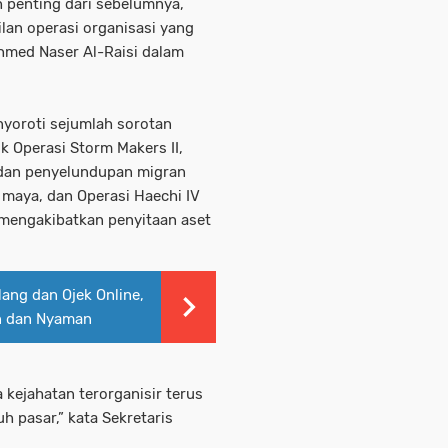
h penting dari sebelumnya,
lan operasi organisasi yang
Ahmed Naser Al-Raisi dalam
nyoroti sejumlah sorotan
uk Operasi Storm Makers II,
dan penyelundupan migran
 maya, dan Operasi Haechi IV
mengakibatkan penyitaan aset
lang dan Ojek Online,
an dan Nyaman
 kejahatan terorganisir terus
h pasar,” kata Sekretaris