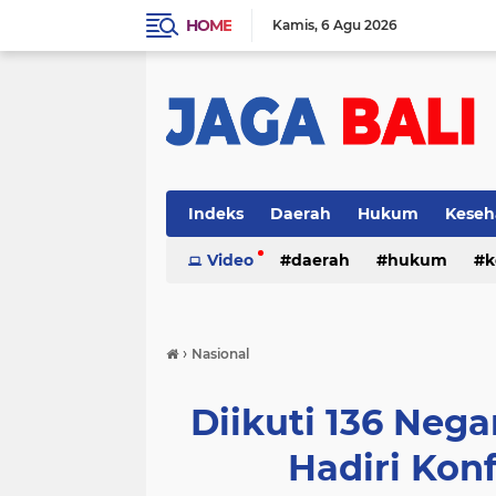
HOME
Kamis
6 Agu 2026
Indeks
Daerah
Hukum
Keseh
Video
daerah
hukum
k
›
Nasional
Diikuti 136 Nega
Hadiri Kon