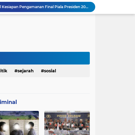
mah Bapak Sirajudi Setelah Direnovasi
Personel Satgas TMMD 129 Kodim 0904/Paser Bongkar Rumah milik Bapak Harim
Polresta Denpasar Ungkap Kasus Narkoba, Temukan Senpi dan Airsoft Gun Saat Pengerebekan
Masuk Fase Finishing Sebelum Diserahkan
Beri Tampilan Baru, Personel Satgas TMMD 129 Kodim 0904/Paser Cat Atap Rumah Marbot
Dimulai dari Rumah hingga Lingkungan Sekolah
 Ketahanan Jembatan Buatan Personel TMMD 129
Personel Satgas TMMD 129 Pastikan Atap Masjid Al Ikhlas Tidak Bocor Lagi
Babinsa Hadir di Posyandu Cenderawasih, Wujud Sinergi TNI Dukung Kesehatan Masyarakat
itik
sejarah
sosial
Polres Gianyar Gelar Apel Kesiapan Pengamanan Final Piala Presiden 2026
iminal