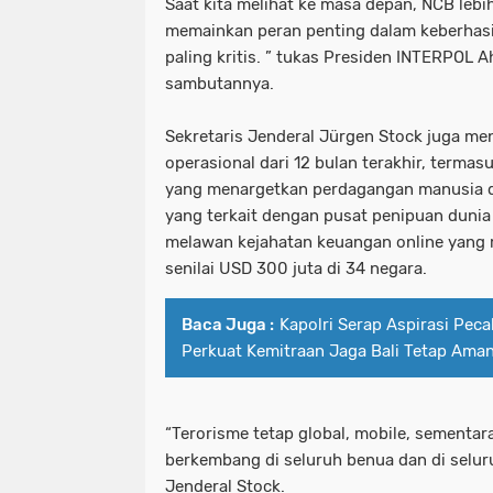
Saat kita melihat ke masa depan, NCB lebi
memainkan peran penting dalam keberhasi
paling kritis. ” tukas Presiden INTERPOL 
sambutannya.
Sekretaris Jenderal Jürgen Stock juga me
operasional dari 12 bulan terakhir, termas
yang menargetkan perdagangan manusia 
yang terkait dengan pusat penipuan dunia
melawan kejahatan keuangan online yang 
senilai USD 300 juta di 34 negara.
Baca Juga :
Kapolri Serap Aspirasi Peca
Perkuat Kemitraan Jaga Bali Tetap Am
“Terorisme tetap global, mobile, sementara
berkembang di seluruh benua dan di seluru
Jenderal Stock.