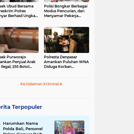
sek Ubud Bersama
Polisi Bongkar Berbagai
reskrim Polres
Modus Pencurian, dari
nyar Berhasil Ungkap
Menyamar Pekerja
s Curanmor Viral di
hingga Bobol Gerai
ia Sosial
sek Purworejo
Polresta Denpasar
nkan Penjual Arak
Amankan Puluhan WNA
 Ilegal, 255 Botol
Diduga Korban
ita
Penyekapan Akan di
Jadikan Operator Scam
Ke Halaman Kriminal
rita Terpopuler
Harumkan Nama
Polda Bali, Personel