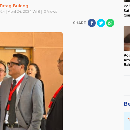
Tatag Buleng
Pol
Sat
24 | April 24, 2024 WIB |
0
Views
Gia
Kasu
SHARE
Med
Pol
Ama
Bali
Dis
Be