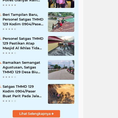
Polres Gianyar Raih
Penghargaan
Hoegeng Awards 2026
Beri Tampilan Baru,
Personel Satgas TMMD
129 Kodim 0904/Paser
Cat Atap Rumah
Marbot
Personel Satgas TMMD
129 Pastikan Atap
Masjid Al Ikhlas Tidak
Bocor Lagi
Ramaikan Semangat
Agustusan, Satgas
TMMD 129 Desa Biu
Hiasi Jalanan Desa
Satgas TMMD 129
Kodim 0904/Paser
Buat Parit Pada Jalan
Baru
Lihat Selengkapnya