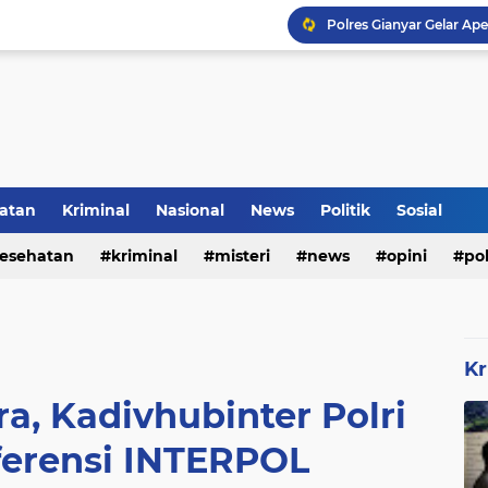
Inilah Tampilan Baru Ru
Rumah Bapak Sirajudin 
Pencegahan DBD Perlu 
Kerangka Besi Perkuat
atan
Kriminal
Nasional
News
Politik
Sosial
esehatan
kriminal
misteri
news
opini
pol
Kr
ra, Kadivhubinter Polri
ferensi INTERPOL