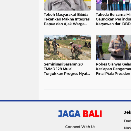
Tokoh Masyarakat Bibida
Takeda Bersama Mi
Tekankan Makna Integrasi
Gaungkan Perlindu
Papua dan Ajak Warga
Karyawan dari DBD
Jaga Kondusifitas Jelang 1
Mei
Seminisasi Sasaran 20
Polres Gianyar Gela
TMMD 128 Mulai
Kesiapan Pengama
Tunjukkan Progres Nyata
Final Piala Presiden
di Desa Luso
Jel
Dae
Connect With Us
Nas