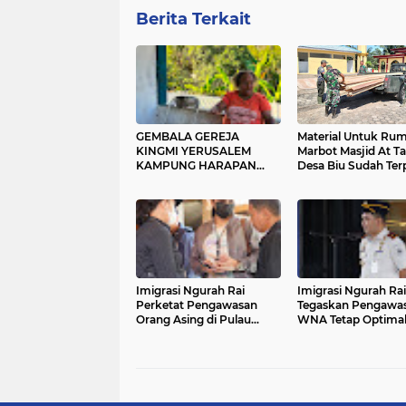
Berita Terkait
GEMBALA GEREJA
Material Untuk Ru
KINGMI YERUSALEM
Marbot Masjid At T
KAMPUNG HARAPAN
Desa Biu Sudah Ter
IMBAU MASYARAKAT
JAGA PERSATUAN DAN
TIDAK MUDAH
TERPROVOKASI
Imigrasi Ngurah Rai
Imigrasi Ngurah Rai
Perketat Pengawasan
Tegaskan Pengawa
Orang Asing di Pulau
WNA Tetap Optimal
Dewata
WFA