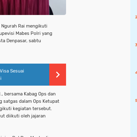
 Ngurah Rai mengikuti
upevisi Mabes Polri yang
sta Denpasar, sabtu
Visa Sesuai
i
.H., bersama Kabag Ops dan
ng satgas dalam Ops Ketupat
ikuti kegiatan tersebut.
t diikuti oleh jajaran