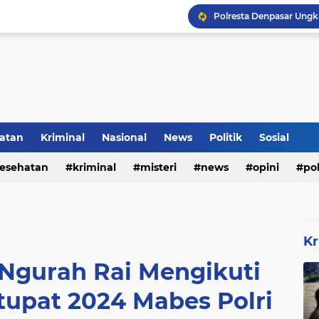
Rumah Bapak Sirajudin 
Pencegahan DBD Perlu 
atan
Kriminal
Nasional
News
Politik
Sosial
Inilah Tampilan Baru Ru
esehatan
kriminal
misteri
news
opini
pol
Kr
 Ngurah Rai Mengikuti
tupat 2024 Mabes Polri