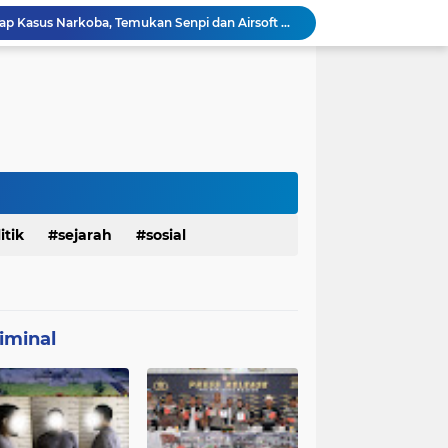
Polresta Denpasar Ungkap Kasus Narkoba, Temukan Senpi dan Airsoft Gun Saat Pengerebekan
Masuk Fase Finishing Sebelum Diserahkan
Beri Tampilan Baru, Personel Satgas TMMD 129 Kodim 0904/Paser Cat Atap Rumah Marbot
Dimulai dari Rumah hingga Lingkungan Sekolah
Personel Satgas TMMD 129 Kodim 0904/Paser Ciptakan Lingkungan Bersih
Sosialisasi Bahaya Narkoba Pada TMMD 129 Kodim 0904/Paser Disambut Positif
Babinsa Hadir di Posyandu Cenderawasih, Wujud Sinergi TNI Dukung Kesehatan Masyarakat
Polres Gianyar Gelar Apel Kesiapan Pengamanan Final Piala Presiden 2026
mah Bapak Sirajudi Setelah Direnovasi
itik
sejarah
sosial
Personel Satgas TMMD 129 Kodim 0904/Paser Bongkar Rumah milik Bapak Harim
iminal