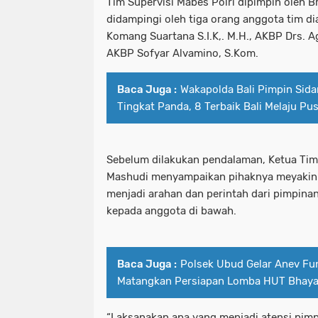
Tim Supervisi Mabes Polri dipimpin oleh B
didampingi oleh tiga orang anggota tim d
Komang Suartana S.I.K,. M.H., AKBP Drs. A
AKBP Sofyar Alvamino, S.Kom.
Baca Juga :
Wakapolda Bali Pimpin Sida
Tingkat Panda, 8 Terbaik Bali Melaju Pu
Sebelum dilakukan pendalaman, Ketua Tim 
Mashudi menyampaikan pihaknya meyakin
menjadi arahan dan perintah dari pimpina
kepada anggota di bawah.
Baca Juga :
Polsek Ubud Gelar Anev Fu
Matangkan Persiapan Lomba HUT Bhaya
“Laksanakan apa yang menjadi atensi pim