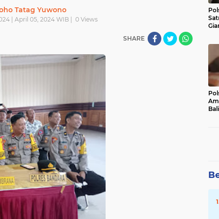
oho Tatag Yuwono
Pol
Sat
024 | April 05, 2024 WIB |
0
Views
Gia
Kasu
SHARE
Med
Pol
Ama
Bali
Dis
Be