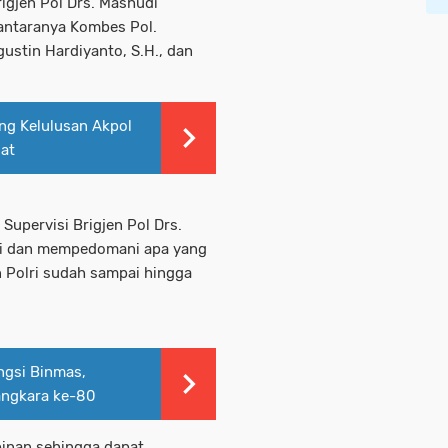
rigjen Pol Drs. Mashudi
iantaranya Kombes Pol.
gustin Hardiyanto, S.H., dan
ng Kelulusan Akpol
sat
Supervisi Brigjen Pol Drs.
i dan mempedomani apa yang
n Polri sudah sampai hingga
ngsi Binmas,
ngkara ke-80
pinan sehingga dapat