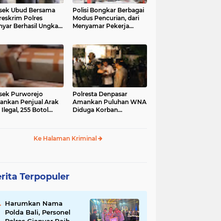
sek Ubud Bersama
Polisi Bongkar Berbagai
reskrim Polres
Modus Pencurian, dari
nyar Berhasil Ungkap
Menyamar Pekerja
s Curanmor Viral di
hingga Bobol Gerai
ia Sosial
sek Purworejo
Polresta Denpasar
nkan Penjual Arak
Amankan Puluhan WNA
 Ilegal, 255 Botol
Diduga Korban
ita
Penyekapan Akan di
Jadikan Operator Scam
Ke Halaman Kriminal
rita Terpopuler
Harumkan Nama
Polda Bali, Personel