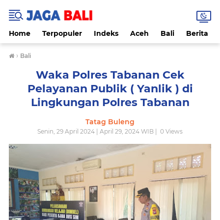
Home
Terpopuler
Indeks
Aceh
Bali
Berita
›
Bali
Waka Polres Tabanan Cek
Pelayanan Publik ( Yanlik ) di
Lingkungan Polres Tabanan
Tatag Buleng
Senin, 29 April 2024 | April 29, 2024 WIB |
0
Views