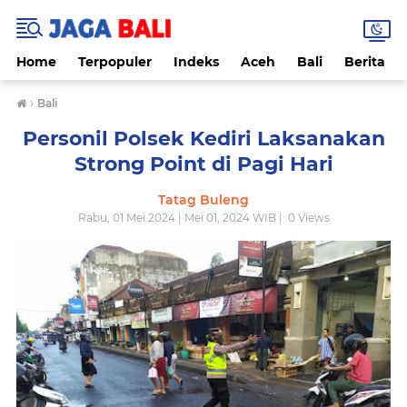
Home
Terpopuler
Indeks
Aceh
Bali
Berita
›
Bali
Personil Polsek Kediri Laksanakan
Strong Point di Pagi Hari
Tatag Buleng
Rabu, 01 Mei 2024 | Mei 01, 2024 WIB |
0
Views