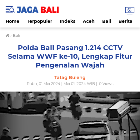
Home
Terpopuler
Indeks
Aceh
Bali
Berita
›
Bali
Polda Bali Pasang 1.214 CCTV
Selama WWF ke-10, Lengkap Fitur
Pengenalan Wajah
Tatag Buleng
Rabu, 01 Mei 2024 | Mei 01, 2024 WIB |
0
Views