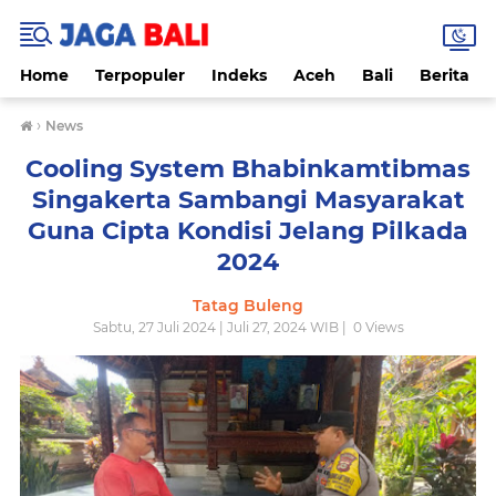
Home
Terpopuler
Indeks
Aceh
Bali
Berita
›
News
Cooling System Bhabinkamtibmas
Singakerta Sambangi Masyarakat
Guna Cipta Kondisi Jelang Pilkada
2024
Tatag Buleng
Sabtu, 27 Juli 2024 | Juli 27, 2024 WIB |
0
Views