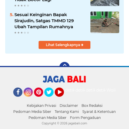
Sesuai Keinginan Bapak
Sirajudin, Satgas TMMD 129
Ubah Tampilan Rumahnya
Lihat Selengkapnya
detikOto
detikTravel
detikFood
detikHealth
Wolipop
Facebook
Instagram
Pinterest
Twitter
YouTube
Kebijakan Privasi
Disclaimer
Box Redaksi
Pedoman Media Siber
Tentang Kami
Syarat & Ketentuan
Pedoman Media Siber
Form Pengaduan
Copyright ©
2026 jagabali.com