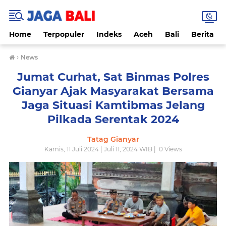
Home
Terpopuler
Indeks
Aceh
Bali
Berita
›
News
Jumat Curhat, Sat Binmas Polres
Gianyar Ajak Masyarakat Bersama
Jaga Situasi Kamtibmas Jelang
Pilkada Serentak 2024
Tatag Gianyar
Kamis, 11 Juli 2024 | Juli 11, 2024 WIB |
0
Views