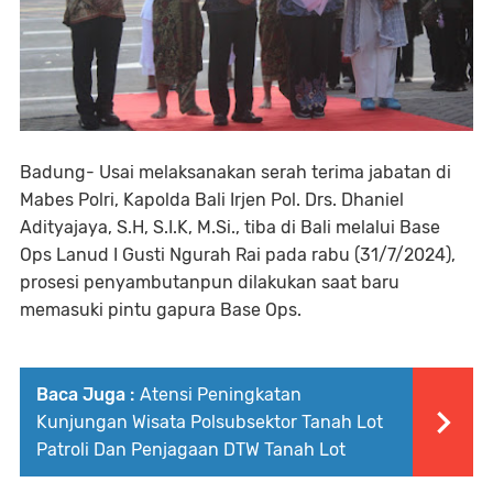
Badung- Usai melaksanakan serah terima jabatan di
Mabes Polri, Kapolda Bali Irjen Pol. Drs. Dhaniel
Adityajaya, S.H, S.I.K, M.Si., tiba di Bali melalui Base
Ops Lanud I Gusti Ngurah Rai pada rabu (31/7/2024),
prosesi penyambutanpun dilakukan saat baru
memasuki pintu gapura Base Ops.
Baca Juga :
Atensi Peningkatan
Kunjungan Wisata Polsubsektor Tanah Lot
Patroli Dan Penjagaan DTW Tanah Lot