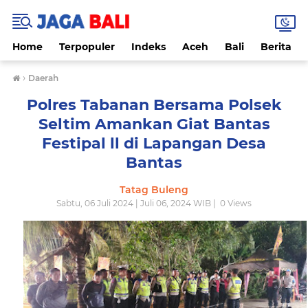
Home
Terpopuler
Indeks
Aceh
Bali
Berita
›
Daerah
Polres Tabanan Bersama Polsek
Seltim Amankan Giat Bantas
Festipal ll di Lapangan Desa
Bantas
Tatag Buleng
Sabtu, 06 Juli 2024 | Juli 06, 2024 WIB |
0
Views