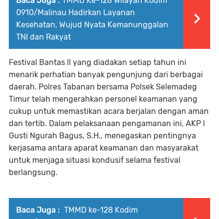
Baca Juga :
TMMD Ke-128 Wilayah Kodim
0910/Malinau Hadirkan Layanan
Kesehatan, Wujud Nyata Kemanunggalan
TNI dan Rakyat
Festival Bantas ll yang diadakan setiap tahun ini
menarik perhatian banyak pengunjung dari berbagai
daerah. Polres Tabanan bersama Polsek Selemadeg
Timur telah mengerahkan personel keamanan yang
cukup untuk memastikan acara berjalan dengan aman
dan tertib. Dalam pelaksanaan pengamanan ini, AKP I
Gusti Ngurah Bagus, S.H., menegaskan pentingnya
kerjasama antara aparat keamanan dan masyarakat
untuk menjaga situasi kondusif selama festival
berlangsung.
Baca Juga :
TMMD ke-128 Kodim