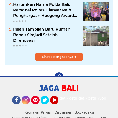
Harumkan Nama Polda Bali,
Personel Polres Gianyar Raih
Penghargaan Hoegeng Awards
2026
Inilah Tampilan Baru Rumah
Bapak Sirajudi Setelah
Direnovasi
Lihat Selengkapnya
detikOto
detikTravel
detikFood
detikHealth
Wolipop
Facebook
Instagram
Pinterest
Twitter
YouTube
Kebijakan Privasi
Disclaimer
Box Redaksi
Pedoman Media Siber
Tentang Kami
Syarat & Ketentuan