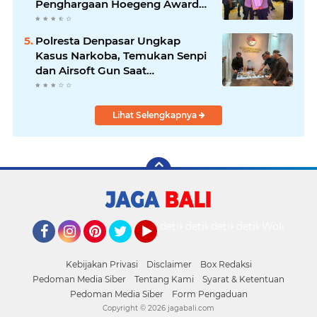
Penghargaan Hoegeng Awards
2026
Polresta Denpasar Ungkap
Kasus Narkoba, Temukan Senpi
dan Airsoft Gun Saat
Pengerebekan
Lihat Selengkapnya
detikOto
detikTravel
detikFood
detikHealth
Wolipop
Facebook
Instagram
Pinterest
Twitter
YouTube
Kebijakan Privasi
Disclaimer
Box Redaksi
Pedoman Media Siber
Tentang Kami
Syarat & Ketentuan
Pedoman Media Siber
Form Pengaduan
Copyright ©
2026 jagabali.com