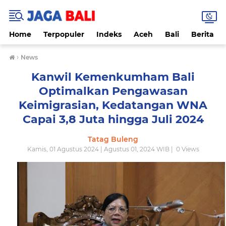
Home
Terpopuler
Indeks
Aceh
Bali
Berita
›
News
Kanwil Kemenkumham Bali
Optimalkan Pengawasan
Keimigrasian, Kedatangan WNA
Capai 3,8 Juta hingga Juli 2024
Tatag Buleng
Kamis, 01 Agustus 2024 | Agustus 01, 2024 WIB |
0
Views