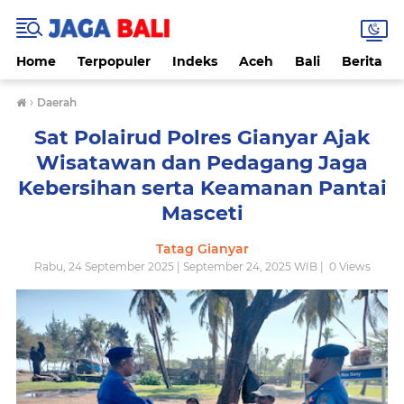
Home
Terpopuler
Indeks
Aceh
Bali
Berita
›
Daerah
Sat Polairud Polres Gianyar Ajak
Wisatawan dan Pedagang Jaga
Kebersihan serta Keamanan Pantai
Masceti
Tatag Gianyar
Rabu, 24 September 2025 | September 24, 2025 WIB |
0
Views