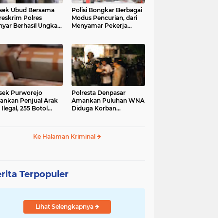
sek Ubud Bersama
Polisi Bongkar Berbagai
reskrim Polres
Modus Pencurian, dari
nyar Berhasil Ungkap
Menyamar Pekerja
s Curanmor Viral di
hingga Bobol Gerai
ia Sosial
sek Purworejo
Polresta Denpasar
nkan Penjual Arak
Amankan Puluhan WNA
 Ilegal, 255 Botol
Diduga Korban
ita
Penyekapan Akan di
Jadikan Operator Scam
Ke Halaman Kriminal
rita Terpopuler
Lihat Selengkapnya