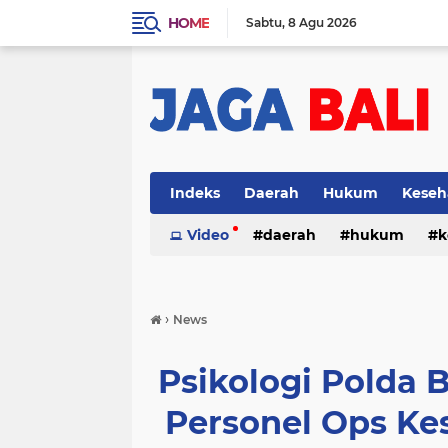
HOME
Sabtu
8 Agu 2026
Indeks
Daerah
Hukum
Keseh
Video
daerah
hukum
k
›
News
Psikologi Polda 
Personel Ops K