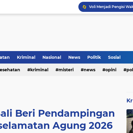
Voli Menjadi Pengisi W
Inilah Tampilan Baru Ru
atan
Kriminal
Nasional
News
Politik
Sosial
esehatan
kriminal
misteri
news
opini
pol
Kr
Bali Beri Pendampingan
eselamatan Agung 2026