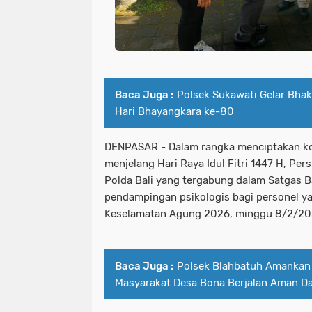
Baca Juga :
Polsek Sukawati Gelar Bhak
Hari Bhayangkara ke-80
DENPASAR - Dalam rangka menciptakan ko
menjelang Hari Raya Idul Fitri 1447 H, Per
Polda Bali yang tergabung dalam Satgas
pendampingan psikologis bagi personel ya
Keselamatan Agung 2026, minggu 8/2/20
Baca Juga :
Polsek Blahbatuh Amankan 
Masyarakat Desa Bona Berjalan Aman D