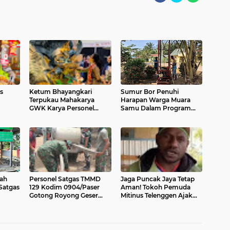
s
Ketum Bhayangkari
Sumur Bor Penuhi
Terpukau Mahakarya
Harapan Warga Muara
GWK Karya Personel
Samu Dalam Program
ya
Polda Bali Jadi Magnet di
TMMD Ke 129
KBN 2026
ah
Personel Satgas TMMD
Jaga Puncak Jaya Tetap
Satgas
129 Kodim 0904/Paser
Aman! Tokoh Pemuda
Gotong Royong Geser
Mitinus Telenggen Ajak
Material Gorong-gorong
Warga Tolak Provokasi,
Dukung Pembangunan