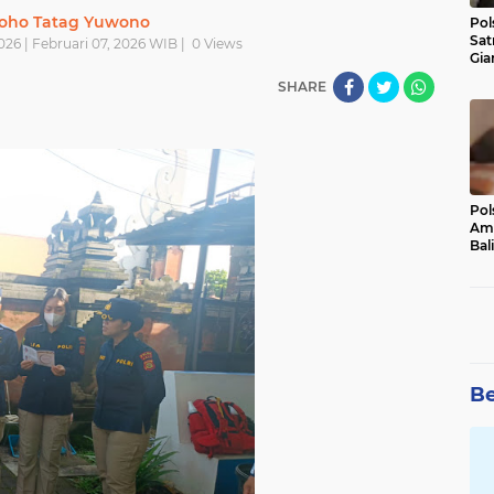
oho Tatag Yuwono
Pol
Sat
026 | Februari 07, 2026 WIB |
0
Views
Gia
Kasu
SHARE
Med
Pol
Ama
Bali
Dis
Be