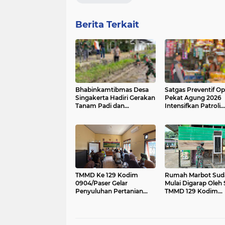
Berita Terkait
Bhabinkamtibmas Desa
Satgas Preventif Op
Singakerta Hadiri Gerakan
Pekat Agung 2026
Tanam Padi dan
Intensifkan Patroli
Peluncuran Sistem
Dialogis di Jalan Ra
Budidaya PM-AAS
Kesatrian Gianyar
TMMD Ke 129 Kodim
Rumah Marbot Sud
0904/Paser Gelar
Mulai Digarap Oleh 
Penyuluhan Pertanian
TMMD 129 Kodim
Bagi Masyarakat Muara
0904/Paser
Samu