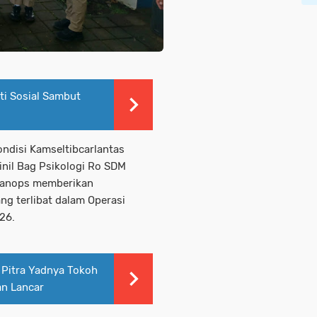
ti Sosial Sambut
ndisi Kamseltibcarlantas
sinil Bag Psikologi Ro SDM
 Banops memberikan
ng terlibat dalam Operasi
26.
Pitra Yadnya Tokoh
an Lancar