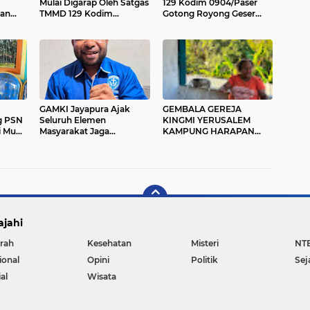
Mulai Digarap Oleh Satgas
129 Kodim 0904/Paser
ian
TMMD 129 Kodim
Gotong Royong Geser
uara
0904/Paser
Material Gorong-gorong
GAMKI Jayapura Ajak
GEMBALA GEREJA
g PSN
Seluruh Elemen
KINGMI YERUSALEM
i Muda
Masyarakat Jaga
KAMPUNG HARAPAN
as
Kamtibmas dan Tolak
IMBAU MASYARAKAT
Provokasi
JAGA PERSATUAN DAN
TIDAK MUDAH
TERPROVOKASI
ajahi
rah
Kesehatan
Misteri
NT
ional
Opini
Politik
Sej
al
Wisata