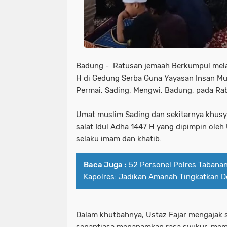
Badung - Ratusan jemaah Berkumpul mela
H di Gedung Serba Guna Yayasan Insan Mu
Permai, Sading, Mengwi, Badung, pada Rab
Umat muslim Sading dan sekitarnya khusy
salat Idul Adha 1447 H yang dipimpin oleh U
selaku imam dan khatib.
Baca Juga :
52 Personel Polres Tabanan
Kapolres: Jadikan Amanah Tingkatkan De
Dalam khutbahnya, Ustaz Fajar mengajak 