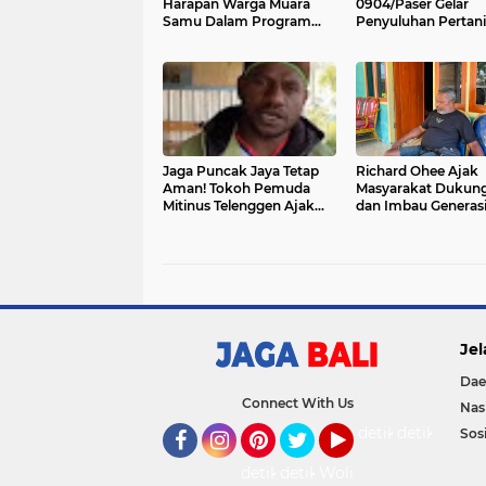
Harapan Warga Muara
0904/Paser Gelar
Samu Dalam Program
Penyuluhan Pertan
TMMD Ke 129
Bagi Masyarakat M
Samu
Jaga Puncak Jaya Tetap
Richard Ohee Ajak
Aman! Tokoh Pemuda
Masyarakat Dukun
Mitinus Telenggen Ajak
dan Imbau Generas
Warga Tolak Provokasi,
Menjaga Kondusivit
Dukung Pembangunan
Papua
Jel
Dae
Connect With Us
Nas
detikOto
detikTravel
Sosi
Facebook
Instagram
Pinterest
Twitter
YouTube
detikFood
detikHealth
Wolipop