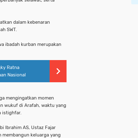
perbanyak selawat, serta
gatkan dalam kebenaran
lah SWT.
hwa ibadah kurban merupakan
gky Ratna
aan Nasional
juga mengingatkan momen
n wukuf di Arafah, waktu yang
istighfar.
bi Ibrahim AS, Ustaz Fajar
am membangun keluarga yang