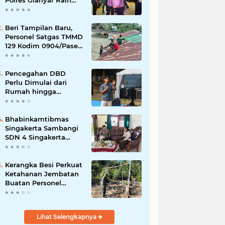
Polres Gianyar Raih
Penghargaan
Hoegeng Awards 2026
Beri Tampilan Baru,
Personel Satgas TMMD
129 Kodim 0904/Paser
Cat Atap Rumah
Marbot
Pencegahan DBD
Perlu Dimulai dari
Rumah hingga
Lingkungan Sekolah
Bhabinkamtibmas
Singakerta Sambangi
SDN 4 Singakerta
Edukasi Pencegahan
Penculikan Anak
Kerangka Besi Perkuat
Ketahanan Jembatan
Buatan Personel
TMMD 129
Lihat Selengkapnya