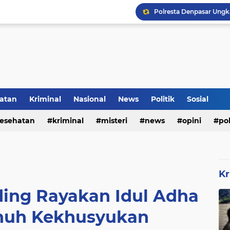
Rumah Bapak Sirajudin 
Pencegahan DBD Perlu 
atan
Kriminal
Nasional
News
Politik
Sosial
Inilah Tampilan Baru Ru
esehatan
kriminal
misteri
news
opini
pol
Kr
ing Rayakan Idul Adha
nuh Kekhusyukan