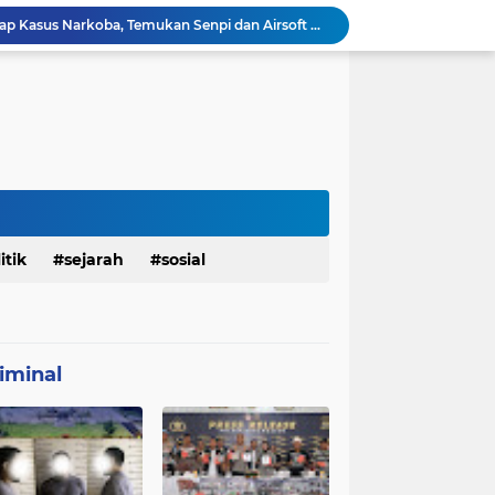
Polresta Denpasar Ungkap Kasus Narkoba, Temukan Senpi dan Airsoft Gun Saat Pengerebekan
Masuk Fase Finishing Sebelum Diserahkan
Beri Tampilan Baru, Personel Satgas TMMD 129 Kodim 0904/Paser Cat Atap Rumah Marbot
Dimulai dari Rumah hingga Lingkungan Sekolah
Personel Satgas TMMD 129 Kodim 0904/Paser Ciptakan Lingkungan Bersih
Sosialisasi Bahaya Narkoba Pada TMMD 129 Kodim 0904/Paser Disambut Positif
Babinsa Hadir di Posyandu Cenderawasih, Wujud Sinergi TNI Dukung Kesehatan Masyarakat
Polres Gianyar Gelar Apel Kesiapan Pengamanan Final Piala Presiden 2026
mah Bapak Sirajudi Setelah Direnovasi
itik
sejarah
sosial
Personel Satgas TMMD 129 Kodim 0904/Paser Bongkar Rumah milik Bapak Harim
iminal