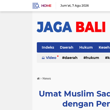
HOME
Jum'at
7 Agu 2026
Indeks
Daerah
Hukum
Keseh
Video
daerah
hukum
k
›
News
Umat Muslim Sad
dengan Pe