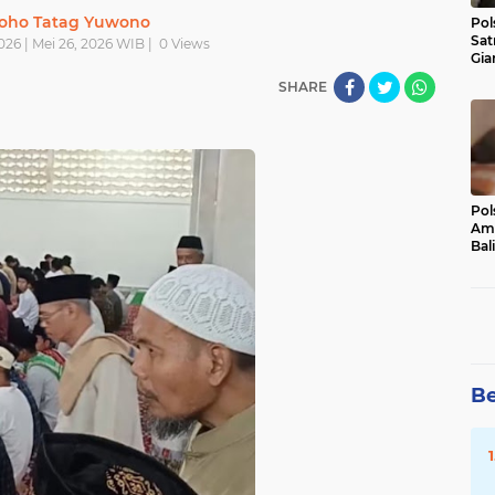
oho Tatag Yuwono
Pol
Sat
026 | Mei 26, 2026 WIB |
0
Views
Gia
Kasu
SHARE
Med
Pol
Ama
Bali
Dis
Be