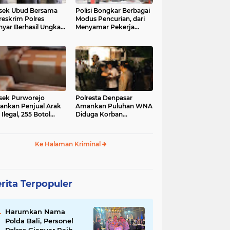
sek Ubud Bersama
Polisi Bongkar Berbagai
reskrim Polres
Modus Pencurian, dari
nyar Berhasil Ungkap
Menyamar Pekerja
s Curanmor Viral di
hingga Bobol Gerai
ia Sosial
sek Purworejo
Polresta Denpasar
nkan Penjual Arak
Amankan Puluhan WNA
 Ilegal, 255 Botol
Diduga Korban
ita
Penyekapan Akan di
Jadikan Operator Scam
Ke Halaman Kriminal
rita Terpopuler
Harumkan Nama
Polda Bali, Personel