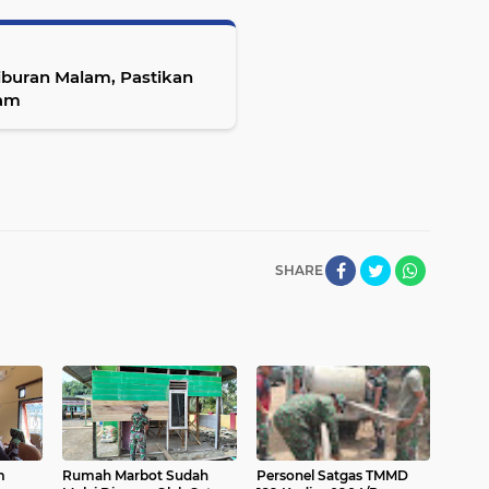
iburan Malam, Pastikan
jam
SHARE
m
Rumah Marbot Sudah
Personel Satgas TMMD