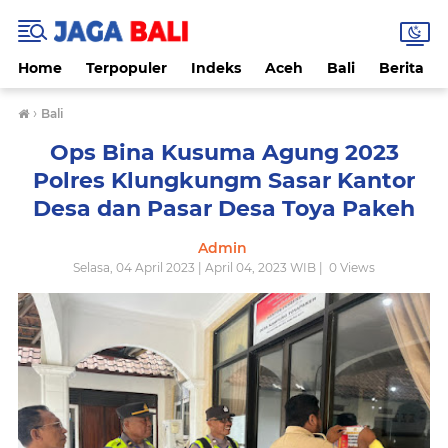
Home
Terpopuler
Indeks
Aceh
Bali
Berita
›
Bali
Ops Bina Kusuma Agung 2023
Polres Klungkungm Sasar Kantor
Desa dan Pasar Desa Toya Pakeh
Admin
Selasa, 04 April 2023 | April 04, 2023 WIB |
0
Views