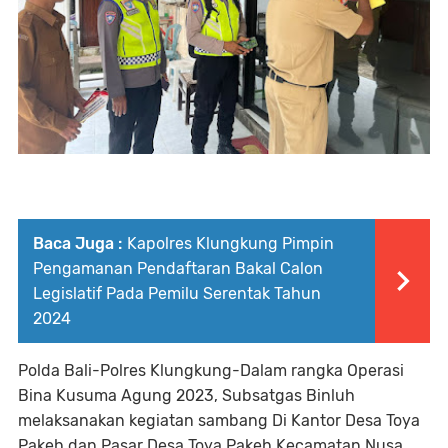
Baca Juga :
Kapolres Klungkung Pimpin
Pengamanan Pendaftaran Bakal Calon
Legislatif Pada Pemilu Serentak Tahun
2024
Polda Bali-Polres Klungkung-Dalam rangka Operasi
Bina Kusuma Agung 2023, Subsatgas Binluh
melaksanakan kegiatan sambang Di Kantor Desa Toya
Pakeh dan Pasar Desa Toya Pakeh Kecamatan Nusa