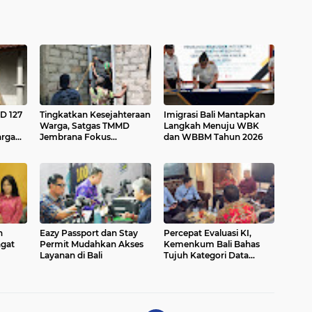
D 127
Tingkatkan Kesejahteraan
Imigrasi Bali Mantapkan
Warga, Satgas TMMD
Langkah Menuju WBK
arga
Jembrana Fokus
dan WBBM Tahun 2026
ulai
Selesaikan Sasaran Fisik
di Desa Penyaringan
n
Eazy Passport dan Stay
Percepat Evaluasi KI,
ngat
Permit Mudahkan Akses
Kemenkum Bali Bahas
Layanan di Bali
Tujuh Kategori Data
eta
Utama dengan BPKP