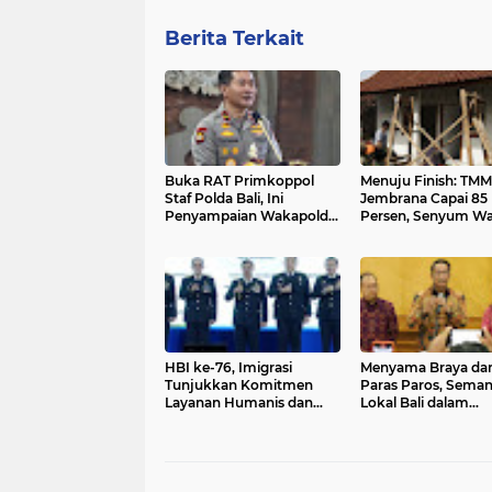
Berita Terkait
Buka RAT Primkoppol
Menuju Finish: TMM
Staf Polda Bali, Ini
Jembrana Capai 85
Penyampaian Wakapolda
Persen, Senyum W
Bali
Desa Penyaringan M
Merekah
HBI ke-76, Imigrasi
Menyama Braya da
Tunjukkan Komitmen
Paras Paros, Sema
Layanan Humanis dan
Lokal Bali dalam
Akuntabel
Penyelesaian Sengk