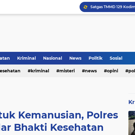
Voli Menjadi Pengisi W
atan
Kriminal
Nasional
News
Politik
Sosial
esehatan
kriminal
misteri
news
opini
pol
Kr
tuk Kemanusian, Polres
ar Bhakti Kesehatan