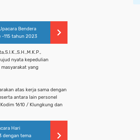
 Upacara Bendera
e -115 tahun 2023
,S.I.K.,S.H.,M.K.P.,
ujud nyata kepedulian
p masyarakat yang
garakan atas kerja sama dengan
erta antara lain personel
 Kodim 1610 / Klungkung dan
cara Hari
23 dengan tema