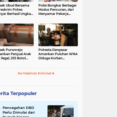
sek Ubud Bersama
Polisi Bongkar Berbagai
reskrim Polres
Modus Pencurian, dari
nyar Berhasil Ungkap
Menyamar Pekerja
s Curanmor Viral di
hingga Bobol Gerai
ia Sosial
sek Purworejo
Polresta Denpasar
nkan Penjual Arak
Amankan Puluhan WNA
 Ilegal, 255 Botol
Diduga Korban
ita
Penyekapan Akan di
Jadikan Operator Scam
Ke Halaman Kriminal
rita Terpopuler
Pencegahan DBD
Perlu Dimulai dari