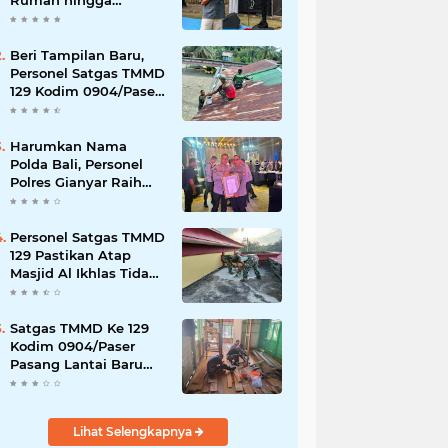
Rumah hingga
Lingkungan Sekolah
Beri Tampilan Baru,
Personel Satgas TMMD
129 Kodim 0904/Paser
Cat Atap Rumah
Marbot
Harumkan Nama
Polda Bali, Personel
Polres Gianyar Raih
Penghargaan
Hoegeng Awards 2026
Personel Satgas TMMD
129 Pastikan Atap
Masjid Al Ikhlas Tidak
Bocor Lagi
Satgas TMMD Ke 129
Kodim 0904/Paser
Pasang Lantai Baru
Pada Rumah Bapak
Harim
Lihat Selengkapnya