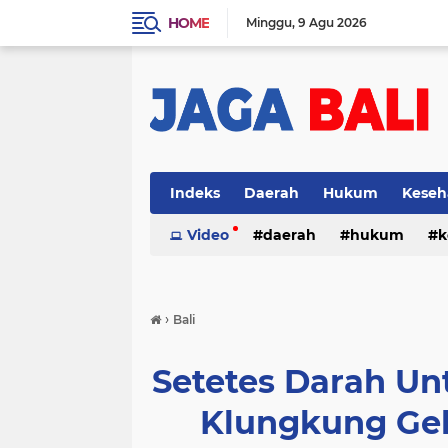
HOME
Minggu
9 Agu 2026
Indeks
Daerah
Hukum
Keseh
Video
daerah
hukum
k
›
Bali
Setetes Darah Un
Klungkung Gel