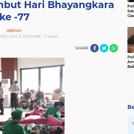
mbut Hari Bhayangkara
Pol
Sat
ke -77
Gia
Kasu
Med
Admin
2023 | Juni 11, 2023 WIB |
0
Views
SHARE
Pol
Ama
Bali
Dis
Be