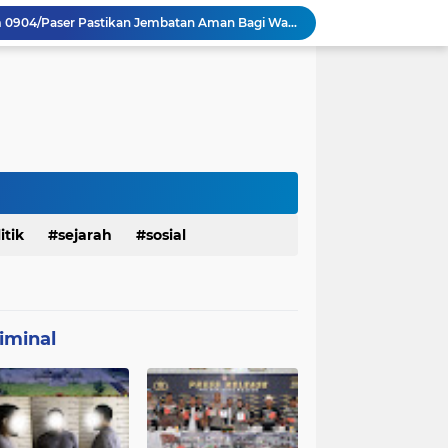
Satgas TMMD 129 Kodim 0904/Paser Pastikan Jembatan Aman Bagi Warga
Sasaran RTLH Ke 5 Sudah Mulai Dieksekusi Oleh Satgas TMMD 129 Kodim 0904/Paser
aktu Luang Personel TMMD 129 Pada Sore Hari
Satgas TMMD Ke 129 Kodim 0904/Paser Pasang Lantai Baru Pada Rumah Bapak Harim
TMMD Ke 129 Kodim 0904/Paser Terima Kunjungan Dari Tim Wasev Mabesad
Personel Satgas TMMD 129 Kodim 0904/Paser Ciptakan Lingkungan Bersih
Sosialisasi Bahaya Narkoba Pada TMMD 129 Kodim 0904/Paser Disambut Positif
Babinsa Hadir di Posyandu Cenderawasih, Wujud Sinergi TNI Dukung Kesehatan Masyarakat
Polres Gianyar Gelar Apel Kesiapan Pengamanan Final Piala Presiden 2026
itik
sejarah
sosial
Renovasi Rumah Bapak Harim Mendekati 70% Sebelum Penutupan TMMD 129
iminal