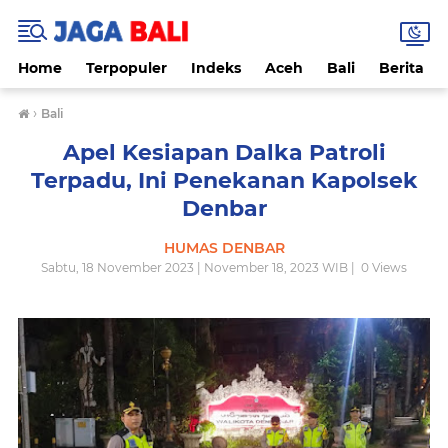
Home
Terpopuler
Indeks
Aceh
Bali
Berita
›
Bali
Apel Kesiapan Dalka Patroli
Terpadu, Ini Penekanan Kapolsek
Denbar
HUMAS DENBAR
Sabtu, 18 November 2023 | November 18, 2023 WIB |
0
Views