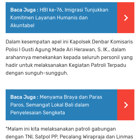
Baca Juga :
HBI ke-76, Imigrasi Tunjukkan
Komitmen Layanan Humanis dan
Akuntabel
Dalam kesempatan apel ini Kapolsek Denbar Komisaris
Polisi I Gusti Agung Made Ari Herawan, S. IK., dalam
arahannya menekankan kepada seluruh personil yang
hadir untuk melaksanakan Kegiatan Patroli Terpadu
dengan sunguh-sungguh.
Baca Juga :
Menyama Braya dan Paras
Paros, Semangat Lokal Bali dalam
Penyelesaian Sengketa
"Malam ini kita melaksanakan patroli gabungan
dengan TNI, Satpol PP, Pecalang Wirapraja dan Linmas