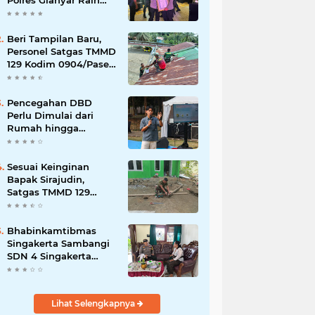
Polres Gianyar Raih
Penghargaan
Hoegeng Awards 2026
Beri Tampilan Baru,
Personel Satgas TMMD
129 Kodim 0904/Paser
Cat Atap Rumah
Marbot
Pencegahan DBD
Perlu Dimulai dari
Rumah hingga
Lingkungan Sekolah
Sesuai Keinginan
Bapak Sirajudin,
Satgas TMMD 129
Ubah Tampilan
Rumahnya
Bhabinkamtibmas
Singakerta Sambangi
SDN 4 Singakerta
Edukasi Pencegahan
Penculikan Anak
Lihat Selengkapnya