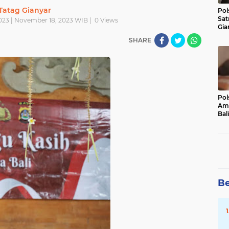
Tatag Gianyar
Pol
Sat
023 | November 18, 2023 WIB |
0
Views
Gia
Kasu
SHARE
Med
Pol
Ama
Bali
Dis
Be