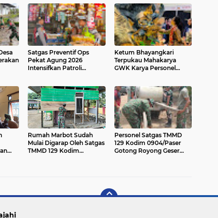
Desa
Satgas Preventif Ops
Ketum Bhayangkari
Gerakan
Pekat Agung 2026
Terpukau Mahakarya
Intensifkan Patroli
GWK Karya Personel
Dialogis di Jalan Raya
Polda Bali Jadi Magnet di
Kesatrian Gianyar
KBN 2026
m
Rumah Marbot Sudah
Personel Satgas TMMD
Mulai Digarap Oleh Satgas
129 Kodim 0904/Paser
ian
TMMD 129 Kodim
Gotong Royong Geser
uara
0904/Paser
Material Gorong-gorong
ajahi