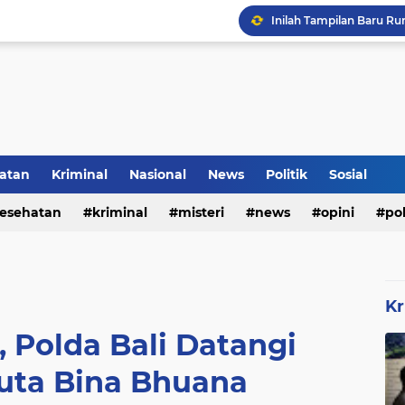
Inilah Tampilan Baru Ru
Rumah Bapak Sirajudin 
atan
Kriminal
Nasional
News
Politik
Sosial
esehatan
kriminal
misteri
news
opini
pol
Kr
 Polda Bali Datangi
uta Bina Bhuana