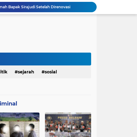
mah Bapak Sirajudi Setelah Direnovasi
Personel Satgas TMMD 129 Kodim 0904/Paser Bongkar Rumah milik Bapak Harim
Polresta Denpasar Ungkap Kasus Narkoba, Temukan Senpi dan Airsoft Gun Saat Pengerebekan
Masuk Fase Finishing Sebelum Diserahkan
Satgas TMMD Ke 129 Kodim 0904/Paser Pasang Lantai Baru Pada Rumah Bapak Harim
TMMD Ke 129 Kodim 0904/Paser Terima Kunjungan Dari Tim Wasev Mabesad
Personel Satgas TMMD 129 Kodim 0904/Paser Ciptakan Lingkungan Bersih
Sosialisasi Bahaya Narkoba Pada TMMD 129 Kodim 0904/Paser Disambut Positif
Babinsa Hadir di Posyandu Cenderawasih, Wujud Sinergi TNI Dukung Kesehatan Masyarakat
itik
sejarah
sosial
Polres Gianyar Gelar Apel Kesiapan Pengamanan Final Piala Presiden 2026
iminal