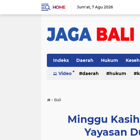
HOME
Jum'at
7 Agu 2026
Indeks
Daerah
Hukum
Keseh
Video
daerah
hukum
k
›
Bali
Minggu Kasih,
Yayasan D