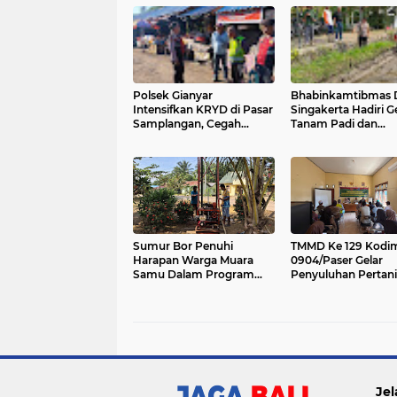
Polsek Gianyar
Bhabinkamtibmas 
Intensifkan KRYD di Pasar
Singakerta Hadiri 
Samplangan, Cegah
Tanam Padi dan
Premanisme dan Jaga
Peluncuran Sistem
Rasa Aman Masyarakat
Budidaya PM-AAS
Sumur Bor Penuhi
TMMD Ke 129 Kodi
Harapan Warga Muara
0904/Paser Gelar
Samu Dalam Program
Penyuluhan Pertan
TMMD Ke 129
Bagi Masyarakat M
Samu
Jel