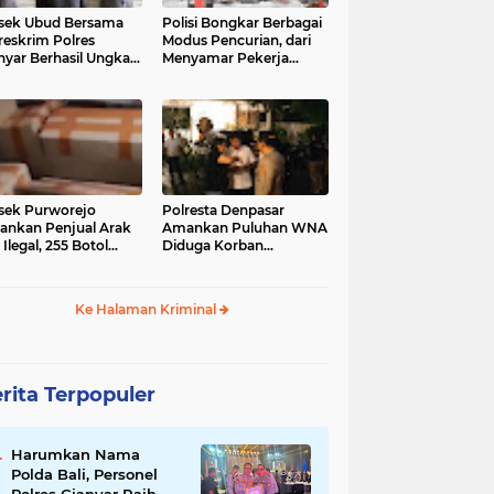
sek Ubud Bersama
Polisi Bongkar Berbagai
reskrim Polres
Modus Pencurian, dari
nyar Berhasil Ungkap
Menyamar Pekerja
s Curanmor Viral di
hingga Bobol Gerai
ia Sosial
sek Purworejo
Polresta Denpasar
nkan Penjual Arak
Amankan Puluhan WNA
 Ilegal, 255 Botol
Diduga Korban
ita
Penyekapan Akan di
Jadikan Operator Scam
Ke Halaman Kriminal
rita Terpopuler
Harumkan Nama
Polda Bali, Personel