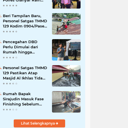
Polres Gianyar Raih
Penghargaan
Hoegeng Awards 2026
Beri Tampilan Baru,
Personel Satgas TMMD
129 Kodim 0904/Paser
Cat Atap Rumah
Marbot
Pencegahan DBD
Perlu Dimulai dari
Rumah hingga
Lingkungan Sekolah
Personel Satgas TMMD
129 Pastikan Atap
Masjid Al Ikhlas Tidak
Bocor Lagi
Rumah Bapak
Sirajudin Masuk Fase
Finishing Sebelum
Diserahkan
Lihat Selengkapnya