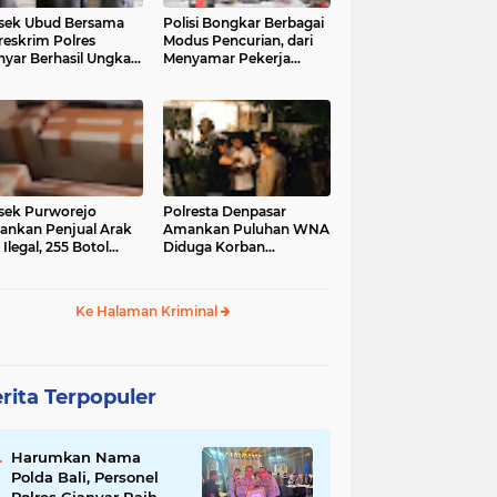
sek Ubud Bersama
Polisi Bongkar Berbagai
reskrim Polres
Modus Pencurian, dari
nyar Berhasil Ungkap
Menyamar Pekerja
s Curanmor Viral di
hingga Bobol Gerai
ia Sosial
sek Purworejo
Polresta Denpasar
nkan Penjual Arak
Amankan Puluhan WNA
 Ilegal, 255 Botol
Diduga Korban
ita
Penyekapan Akan di
Jadikan Operator Scam
Ke Halaman Kriminal
rita Terpopuler
Harumkan Nama
Polda Bali, Personel