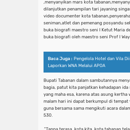
,menyanyikan mars kota tabanan,menyany
dilanjutkan penampilan tari jayaning sin
video documenter kota tabanan,penyerah
seniman,atlet dan pemenang posyandu se
buka biografi maestro seni I Ketut Maria 
buka biografi oleh maestro seni Prof I Way
Baca Juga :
Pengelola Hotel dan Vila Di
Laporkan WNA Melalui APOA
Bupati Tabanan dalam sambutannya meny
bagia, patut kita panjatkan kehadapan id
yang maha esa, karena atas asung kertha 
malam hari ini dapat berkumpul di tempat
guna bersama sama mengikuti acara dalam
530.
,"Tanpa terasa, kota kita, kota tabanan te