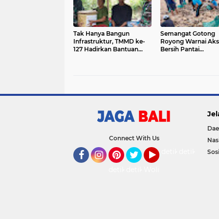
Tak Hanya Bangun
Semangat Gotong
Infrastruktur, TMMD ke-
Royong Warnai Aks
127 Hadirkan Bantuan
Bersih Pantai
Sosial dan Pemeriksaan
Kedonganan
Kesehatan
Jel
Dae
Connect With Us
Nas
detikOto
detikTravel
Sosi
Facebook
Instagram
Pinterest
Twitter
YouTube
detikFood
detikHealth
Wolipop