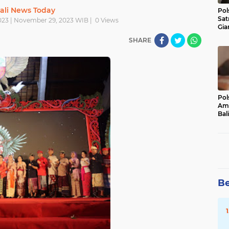
ali News Today
Pol
Sat
23 | November 29, 2023 WIB |
0
Views
Gia
Kasu
SHARE
Med
Pol
Ama
Bali
Dis
Be