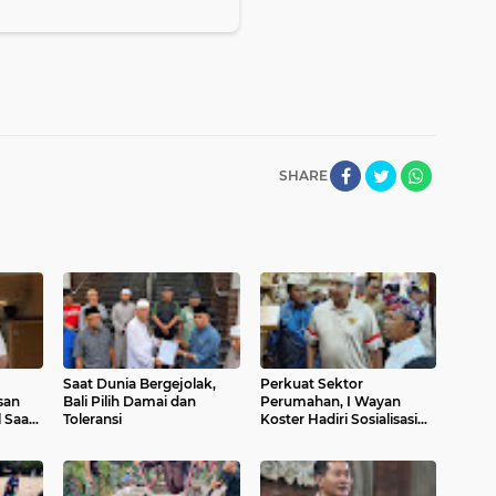
SHARE
Saat Dunia Bergejolak,
Perkuat Sektor
san
Bali Pilih Damai dan
Perumahan, I Wayan
 Saat
Toleransi
Koster Hadiri Sosialisasi
KPP di Denpasar