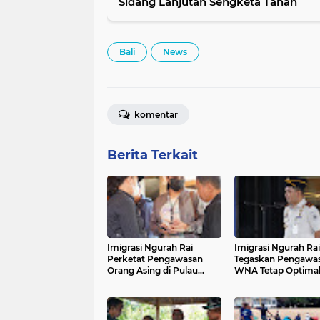
Sidang Lanjutan Sengketa Tanah
Bali
News
komentar
Berita Terkait
Imigrasi Ngurah Rai
Imigrasi Ngurah Rai
Perketat Pengawasan
Tegaskan Pengawa
Orang Asing di Pulau
WNA Tetap Optimal
Dewata
WFA