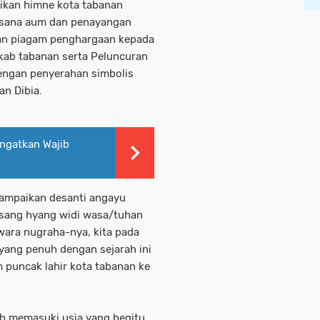
ikan himne kota tabanan
gasana aum dan penayangan
an piagam penghargaan kepada
kab tabanan serta Peluncuran
dengan penyerahan simbolis
an Dibia.
ingatkan Wajib
ampaikan desanti angayu
a sang hyang widi wasa/tuhan
wara nugraha-nya, kita pada
 yang penuh dengan sejarah ini
 puncak lahir kota tabanan ke
lah memasuki usia yang begitu