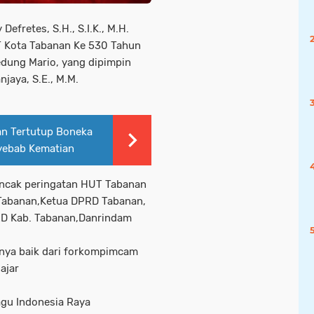
fretes, S.H., S.I.K., M.H.
 Kota Tabanan Ke 530 Tahun
edung Mario, yang dipimpin
jaya, S.E., M.M.
n Tertutup Boneka
nyebab Kematian
ncak peringatan HUT Tabanan
 Tabanan,Ketua DPRD Tabanan,
RD Kab. Tabanan,Danrindam
nnya baik dari forkompimcam
ajar
agu Indonesia Raya