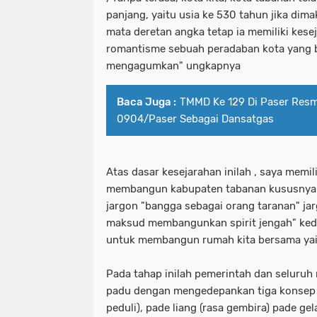
panjang, yaitu usia ke 530 tahun jika dima
mata deretan angka tetap ia memiliki kese
romantisme sebuah peradaban kota yang 
mengagumkan" ungkapnya
Baca Juga :
TMMD Ke 129 Di Paser Resm
0904/Paser Sebagai Dansatgas
Atas dasar kesejarahan inilah , saya memil
membangun kabupaten tabanan kususnya 
jargon "bangga sebagai orang taranan" ja
maksud membangunkan spirit jengah" ke
untuk membangun rumah kita bersama yai
Pada tahap inilah pemerintah dan seluruh
padu dengan mengedepankan tiga konsep d
peduli), pade liang (rasa gembira) pade gel