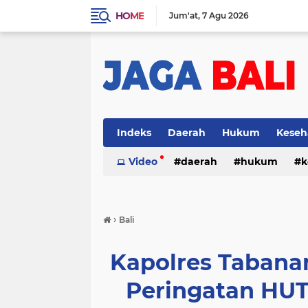
HOME
Jum'at
7 Agu 2026
Indeks
Daerah
Hukum
Keseh
Video
daerah
hukum
k
›
Bali
Kapolres Tabana
Peringatan HUT