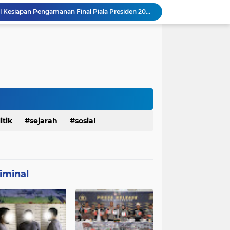
mah Bapak Sirajudi Setelah Direnovasi
Personel Satgas TMMD 129 Kodim 0904/Paser Bongkar Rumah milik Bapak Harim
Polresta Denpasar Ungkap Kasus Narkoba, Temukan Senpi dan Airsoft Gun Saat Pengerebekan
Masuk Fase Finishing Sebelum Diserahkan
Satgas TMMD Ke 129 Kodim 0904/Paser Pasang Lantai Baru Pada Rumah Bapak Harim
TMMD Ke 129 Kodim 0904/Paser Terima Kunjungan Dari Tim Wasev Mabesad
Personel Satgas TMMD 129 Kodim 0904/Paser Ciptakan Lingkungan Bersih
Sosialisasi Bahaya Narkoba Pada TMMD 129 Kodim 0904/Paser Disambut Positif
Babinsa Hadir di Posyandu Cenderawasih, Wujud Sinergi TNI Dukung Kesehatan Masyarakat
itik
sejarah
sosial
Polres Gianyar Gelar Apel Kesiapan Pengamanan Final Piala Presiden 2026
iminal