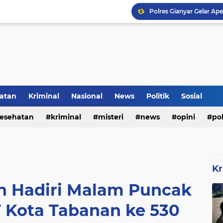
Inilah Tampilan Baru Ru
Rumah Bapak Sirajudin 
atan
Kriminal
Nasional
News
Politik
Sosial
esehatan
kriminal
misteri
news
opini
pol
Kr
n Hadiri Malam Puncak
 Kota Tabanan ke 530