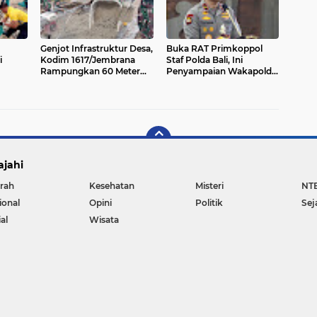
Genjot Infrastruktur Desa,
Buka RAT Primkoppol
i
Kodim 1617/Jembrana
Staf Polda Bali, Ini
Rampungkan 60 Meter
Penyampaian Wakapolda
Jalan Rabat Hari Ini
Bali
ajahi
rah
Kesehatan
Misteri
NT
ional
Opini
Politik
Sej
al
Wisata