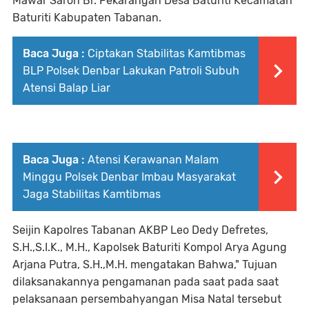
Mawar Saron Br. Pekarangan Desa Baturiti Kecamatan
Baturiti Kabupaten Tabanan.
Baca Juga :
Ciptakan Stabilitas Kamtibmas
BLP Polsek Denbar Lakukan Patroli Subuh
Atensi Balap Liar
Baca Juga :
Atensi Kerawanan Malam
Minggu Polsek Denbar Imbau Masyarakat
Jaga Stabilitas Kamtibmas
Seijin Kapolres Tabanan AKBP Leo Dedy Defretes,
S.H.,S.I.K., M.H., Kapolsek Baturiti Kompol Arya Agung
Arjana Putra, S.H.,M.H. mengatakan Bahwa," Tujuan
dilaksanakannya pengamanan pada saat pada saat
pelaksanaan persembahyangan Misa Natal tersebut