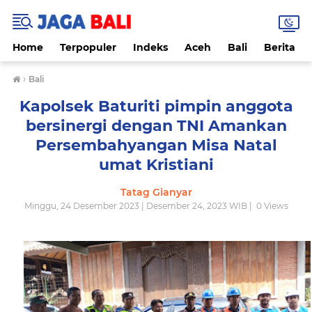
Home
Terpopuler
Indeks
Aceh
Bali
Berita
›
Bali
Kapolsek Baturiti pimpin anggota
bersinergi dengan TNI Amankan
Persembahyangan Misa Natal
umat Kristiani
Tatag Gianyar
Minggu, 24 Desember 2023 | Desember 24, 2023 WIB |
0
Views