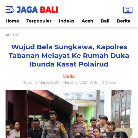
Home
Terpopuler
Indeks
Aceh
Bali
Berita
›
Bali
Wujud Bela Sungkawa, Kapolres
Tabanan Melayat Ke Rumah Duka
Ibunda Kasat Polairud
Della
Rabu, 13 Maret 2024 | Maret 13, 2024 WIB |
0
Views