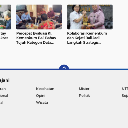
n
Stay
Percepat Evaluasi KI,
Kolaborasi Kemenkum
Akses
Kemenkum Bali Bahas
dan Kejati Bali Jadi
Tujuh Kategori Data
Langkah Strategis
Utama dengan BPKP
Perkuat Layanan Hukum
Masyarakat
ajahi
rah
Kesehatan
Misteri
NT
ional
Opini
Politik
Sej
al
Wisata