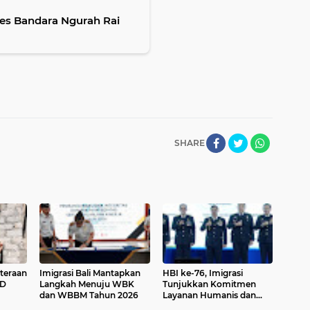
lres Bandara Ngurah Rai
SHARE
teraan
Imigrasi Bali Mantapkan
HBI ke-76, Imigrasi
MD
Langkah Menuju WBK
Tunjukkan Komitmen
dan WBBM Tahun 2026
Layanan Humanis dan
Fisik
Akuntabel