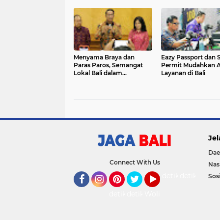
Merekah
di Desa Penyaringa
Menyama Braya dan
Eazy Passport dan 
Paras Paros, Semangat
Permit Mudahkan 
Lokal Bali dalam
Layanan di Bali
Penyelesaian Sengketa
Jel
Dae
Connect With Us
Nas
detikOto
detikTravel
Sosi
Facebook
Instagram
Pinterest
Twitter
YouTube
detikFood
detikHealth
Wolipop