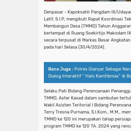
Denpasar - Kapoksahli Pangdam IX/Udayan
Latif, S.I.P, mengikuti Rapat Koordinasi T
Membangun Desa (TMMD) Tahun Anggaran 
bertempat di Ruang Soekirtijo Makodam I
secara terpusat di Markas Besar Angkatan 
pada hari Selasa (30/4/2024).
Baca Juga :
Polres Gianyar Sebagai Na
Dialog Interaktif " Halo Kamtibmas" di Ba
Selaku Pati Bidang Perencanaan Penangg
TMMD, Aster Kasad dalam sambutan tertu
Wakil Asisten Teritorial I Bidang Perencan
Terry Tresna Purnama, S.I.Kom., M.M., m
TMMD ke 120 ini merupakan tahap persiap
program TMMD ke 120 TA. 2024 yang renca