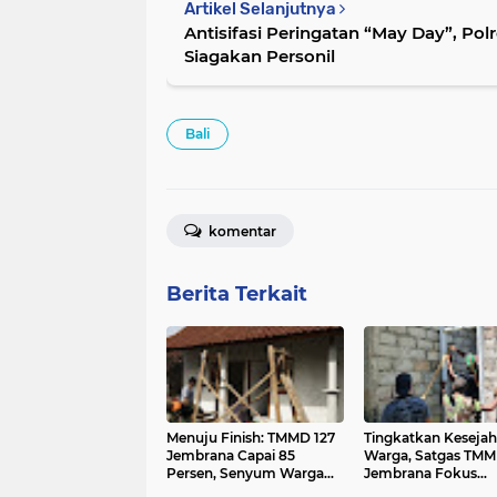
Artikel Selanjutnya
Antisifasi Peringatan “May Day”, Po
Siagakan Personil
Bali
komentar
Berita Terkait
Menuju Finish: TMMD 127
Tingkatkan Kesejah
Jembrana Capai 85
Warga, Satgas TM
Persen, Senyum Warga
Jembrana Fokus
Desa Penyaringan Mulai
Selesaikan Sasaran 