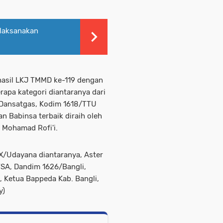
 laksanakan
hasil LKJ TMMD ke-119 dengan
rapa kategori diantaranya dari
 Dansatgas, Kodim 1618/TTU
n Babinsa terbaik diraih oleh
Mohamad Rofi'i.
X/Udayana diantaranya, Aster
SA, Dandim 1626/Bangli,
, Ketua Bappeda Kab. Bangli,
y)