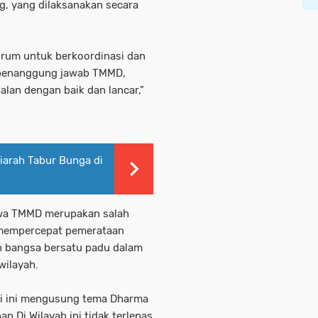
, yang dilaksanakan secara
forum untuk berkoordinasi dan
 penanggung jawab TMMD,
lan dengan baik dan lancar,”
Ziarah Tabur Bunga di
hwa TMMD merupakan salah
 mempercepat pemerataan
 bangsa bersatu padu dalam
wilayah.
li ini mengusung tema Dharma
Di Wilayah ini tidak terlepas