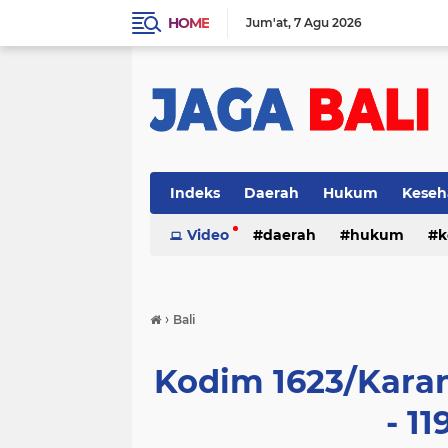
HOME
Jum'at
7 Agu 2026
Indeks
Daerah
Hukum
Keseh
Video
daerah
hukum
k
›
Bali
Kodim 1623/Kara
- 1