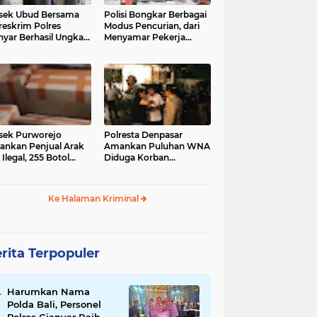
sek Ubud Bersama
Polisi Bongkar Berbagai
reskrim Polres
Modus Pencurian, dari
nyar Berhasil Ungkap
Menyamar Pekerja
s Curanmor Viral di
hingga Bobol Gerai
ia Sosial
sek Purworejo
Polresta Denpasar
nkan Penjual Arak
Amankan Puluhan WNA
 Ilegal, 255 Botol
Diduga Korban
ita
Penyekapan Akan di
Jadikan Operator Scam
Ke Halaman Kriminal
rita Terpopuler
Harumkan Nama
Polda Bali, Personel