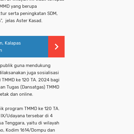
 TMMD yang berupa
tur serta peningkatan SDM,
", jelas Aster Kasad.
n, Kalapas
n
i publik guna mendukung
ilaksanakan juga sosialisasi
) TMMD ke 120 TA. 2024 bagi
uan Tugas (Dansatgas) TMMD
etak dan online.
isik program TMMD ke 120 TA.
IX/Udayana tersebar di 4
a Tenggara, yaitu di wilayah
ao, Kodim 1614/Dompu dan