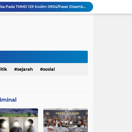
Sosialisasi Bahaya Narkoba Pada TMMD 129 Kodim 0904/Paser Disambut Positif
Babinsa Hadir di Posyandu Cenderawasih, Wujud Sinergi TNI Dukung Kesehatan Masyarakat
Polres Gianyar Gelar Apel Kesiapan Pengamanan Final Piala Presiden 2026
mah Bapak Sirajudi Setelah Direnovasi
Personel Satgas TMMD 129 Kodim 0904/Paser Bongkar Rumah milik Bapak Harim
Polresta Denpasar Ungkap Kasus Narkoba, Temukan Senpi dan Airsoft Gun Saat Pengerebekan
Masuk Fase Finishing Sebelum Diserahkan
Beri Tampilan Baru, Personel Satgas TMMD 129 Kodim 0904/Paser Cat Atap Rumah Marbot
Dimulai dari Rumah hingga Lingkungan Sekolah
itik
sejarah
sosial
Personel Satgas TMMD 129 Kodim 0904/Paser Ciptakan Lingkungan Bersih
iminal