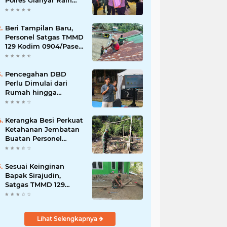
Polres Gianyar Raih
Penghargaan
Hoegeng Awards 2026
Beri Tampilan Baru,
Personel Satgas TMMD
129 Kodim 0904/Paser
Cat Atap Rumah
Marbot
Pencegahan DBD
Perlu Dimulai dari
Rumah hingga
Lingkungan Sekolah
Kerangka Besi Perkuat
Ketahanan Jembatan
Buatan Personel
TMMD 129
Sesuai Keinginan
Bapak Sirajudin,
Satgas TMMD 129
Ubah Tampilan
Rumahnya
Lihat Selengkapnya