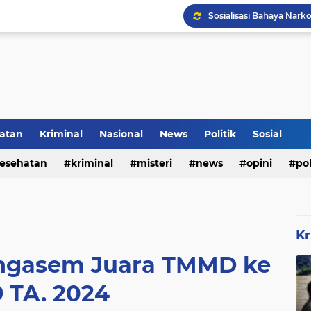
Inilah Tampilan Baru Ru
Rumah Bapak Sirajudin 
atan
Kriminal
Nasional
News
Politik
Sosial
Pencegahan DBD Perlu 
esehatan
kriminal
misteri
news
opini
pol
Kr
ngasem Juara TMMD ke
19 TA. 2024