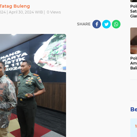
Tatag Buleng
Pol
Sat
2024 | April 30, 2024 WIB |
0
Views
Gia
Kasu
SHARE
Med
Pol
Ama
Bali
Dis
Be