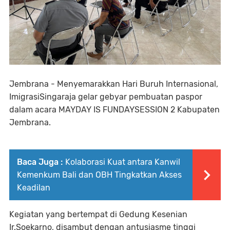
Jembrana - Menyemarakkan Hari Buruh Internasional,
ImigrasiSingaraja gelar gebyar pembuatan paspor
dalam acara MAYDAY IS FUNDAYSESSION 2 Kabupaten
Jembrana.
Baca Juga :
Kolaborasi Kuat antara Kanwil
Kemenkum Bali dan OBH Tingkatkan Akses
Keadilan
Kegiatan yang bertempat di Gedung Kesenian
Ir.Soekarno, disambut dengan antusiasme tinggi