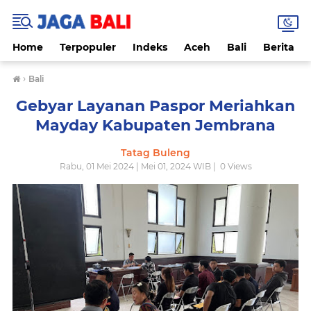
Home
Terpopuler
Indeks
Aceh
Bali
Berita
›
Bali
Gebyar Layanan Paspor Meriahkan
Mayday Kabupaten Jembrana
Tatag Buleng
Rabu, 01 Mei 2024 | Mei 01, 2024 WIB |
0
Views