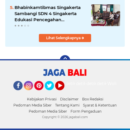
Bhabinkamtibmas Singakerta
Sambangi SDN 4 Singakerta
Edukasi Pencegahan
Penculikan Anak
Lihat Selengkapnya
detikOto
detikTravel
detikFood
detikHealth
Wolipop
Facebook
Instagram
Pinterest
Twitter
YouTube
Kebijakan Privasi
Disclaimer
Box Redaksi
Pedoman Media Siber
Tentang Kami
Syarat & Ketentuan
Pedoman Media Siber
Form Pengaduan
Copyright ©
2026 jagabali.com