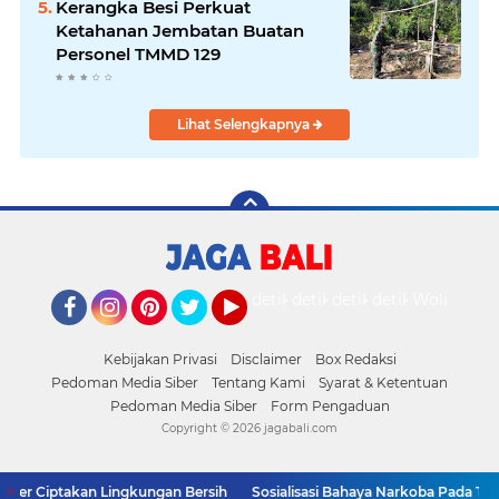
Kerangka Besi Perkuat
Ketahanan Jembatan Buatan
Personel TMMD 129
Lihat Selengkapnya
detikOto
detikTravel
detikFood
detikHealth
Wolipop
Facebook
Instagram
Pinterest
Twitter
YouTube
Kebijakan Privasi
Disclaimer
Box Redaksi
Pedoman Media Siber
Tentang Kami
Syarat & Ketentuan
Pedoman Media Siber
Form Pengaduan
Copyright ©
2026 jagabali.com
ser Ciptakan Lingkungan Bersih
Sosialisasi Bahaya Narkoba Pada TMM