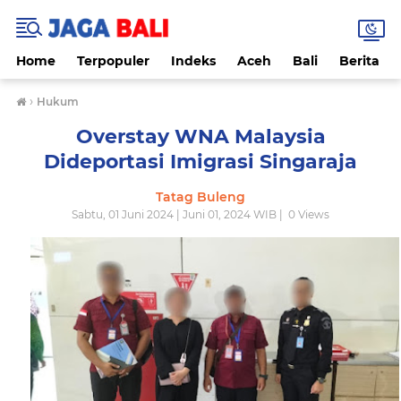
Home
Terpopuler
Indeks
Aceh
Bali
Berita
›
Hukum
Overstay WNA Malaysia
Dideportasi Imigrasi Singaraja
Tatag Buleng
Sabtu, 01 Juni 2024 | Juni 01, 2024 WIB |
0
Views