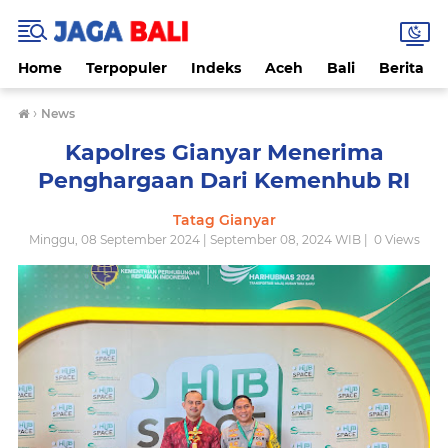
Home
Terpopuler
Indeks
Aceh
Bali
Berita
›
News
Kapolres Gianyar Menerima
Penghargaan Dari Kemenhub RI
Tatag Gianyar
Minggu, 08 September 2024 | September 08, 2024 WIB |
0
Views