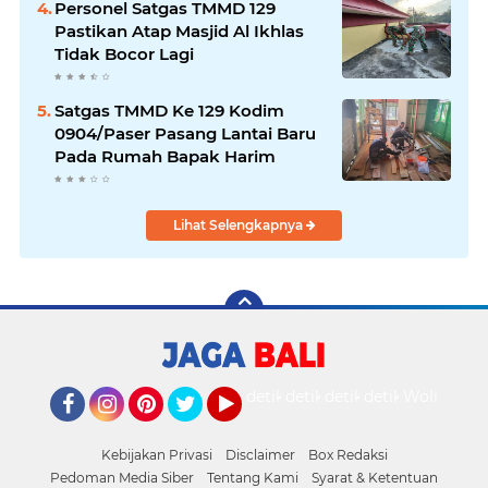
Personel Satgas TMMD 129
Pastikan Atap Masjid Al Ikhlas
Tidak Bocor Lagi
Satgas TMMD Ke 129 Kodim
0904/Paser Pasang Lantai Baru
Pada Rumah Bapak Harim
Lihat Selengkapnya
detikOto
detikTravel
detikFood
detikHealth
Wolipop
Facebook
Instagram
Pinterest
Twitter
YouTube
Kebijakan Privasi
Disclaimer
Box Redaksi
Pedoman Media Siber
Tentang Kami
Syarat & Ketentuan