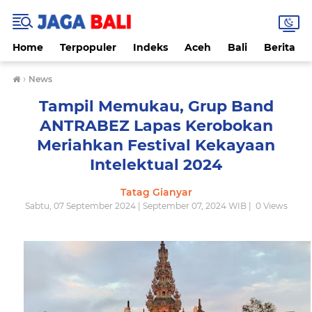
Home
Terpopuler
Indeks
Aceh
Bali
Berita
›
News
Tampil Memukau, Grup Band
ANTRABEZ Lapas Kerobokan
Meriahkan Festival Kekayaan
Intelektual 2024
Tatag Gianyar
Sabtu, 07 September 2024 | September 07, 2024 WIB |
0
Views