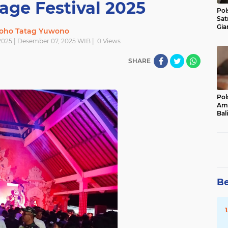
age Festival 2025
Pol
Sat
Gia
oho Tatag Yuwono
Kasu
025 | Desember 07, 2025 WIB |
0
Views
Med
SHARE
Pol
Ama
Bali
Dis
Be