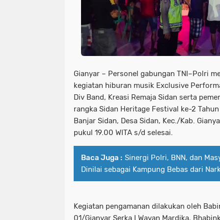
Gianyar – Personel gabungan TNI–Polri 
kegiatan hiburan musik Exclusive Perform
Div Band, Kreasi Remaja Sidan serta peme
rangka Sidan Heritage Festival ke-2 Tahun
Banjar Sidan, Desa Sidan, Kec./Kab. Giany
pukul 19.00 WITA s/d selesai.
Baca Juga :
Sinergi Polri, BNN, dan Mas
Dinilai sebagai Kampung Bebas dari Nar
Kegiatan pengamanan dilakukan oleh Babin
01/Gianyar Serka I Wayan Mardika, Bhabi