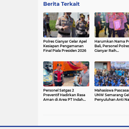
Berita Terkait
Polres Gianyar Gelar Apel
Harumkan Nama P
Kesiapan Pengamanan
Bali, Personel Polre
Final Piala Presiden 2026
Gianyar Raih
Penghargaan Hoeg
Awards 2026
Personel Satgas 2
Mahasiswa Pascasa
Preventif Hadirkan Rasa
UNW Semarang Gel
Aman di Area PT Indah
Penyuluhan Anti N
Logistik Cargo
di SMK Negeri 3 Tar
Kaltara