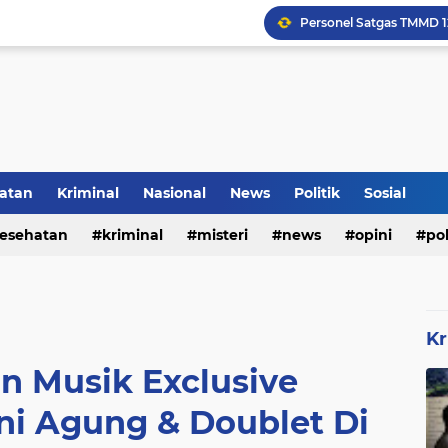
Rumah Bapak Sirajudin 
atan
Kriminal
Nasional
News
Politik
Sosial
esehatan
kriminal
misteri
news
opini
pol
Inilah Tampilan Baru Ru
Kr
 Musik Exclusive
ni Agung & Doublet Di