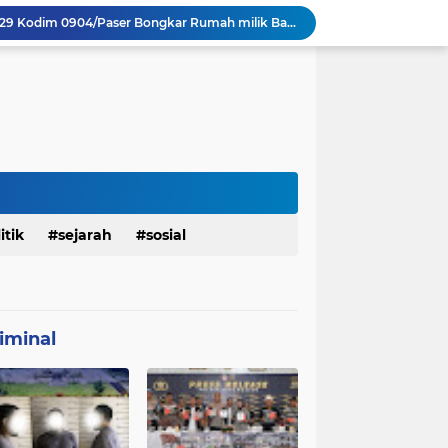
Personel Satgas TMMD 129 Kodim 0904/Paser Bongkar Rumah milik Bapak Harim
Polresta Denpasar Ungkap Kasus Narkoba, Temukan Senpi dan Airsoft Gun Saat Pengerebekan
Masuk Fase Finishing Sebelum Diserahkan
Beri Tampilan Baru, Personel Satgas TMMD 129 Kodim 0904/Paser Cat Atap Rumah Marbot
TMMD Ke 129 Kodim 0904/Paser Terima Kunjungan Dari Tim Wasev Mabesad
Personel Satgas TMMD 129 Kodim 0904/Paser Ciptakan Lingkungan Bersih
Sosialisasi Bahaya Narkoba Pada TMMD 129 Kodim 0904/Paser Disambut Positif
Babinsa Hadir di Posyandu Cenderawasih, Wujud Sinergi TNI Dukung Kesehatan Masyarakat
Polres Gianyar Gelar Apel Kesiapan Pengamanan Final Piala Presiden 2026
itik
sejarah
sosial
mah Bapak Sirajudi Setelah Direnovasi
iminal