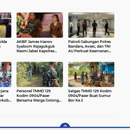
olda
AKBP James Irianov
Patroli Gabungan Polres
s
Syaloom Rajagukguk
Bandara, Avsec, dan TNI
Resmi Jabat Kapolres
AU Perkuat Keamanan
eng
Gianyar, Siap Lanjutkan
Terminal Domestik
Pelayanan Presisi
Ngurah Rai
rjana
Personel TMMD 129
Satgas TMMD 129 Kodim
ar
Kodim 0904/Paser
0904/Paser Buat Sumur
arkoba
Bersama Warga Gotong
Bor Ke 2
akan,
Royong Bersihkan Jalan