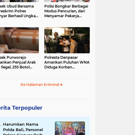
sek Ubud Bersama
Polisi Bongkar Berbagai
reskrim Polres
Modus Pencurian, dari
nyar Berhasil Ungkap
Menyamar Pekerja
s Curanmor Viral di
hingga Bobol Gerai
ia Sosial
sek Purworejo
Polresta Denpasar
nkan Penjual Arak
Amankan Puluhan WNA
 Ilegal, 255 Botol
Diduga Korban
ita
Penyekapan Akan di
Jadikan Operator Scam
Ke Halaman Kriminal
rita Terpopuler
Harumkan Nama
Polda Bali, Personel