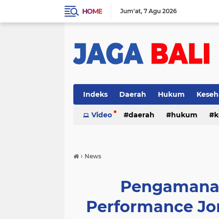
HOME
Jum'at
7 Agu 2026
Indeks
Daerah
Hukum
Keseh
Video
daerah
hukum
k
›
News
Pengamanan
Performance Jo