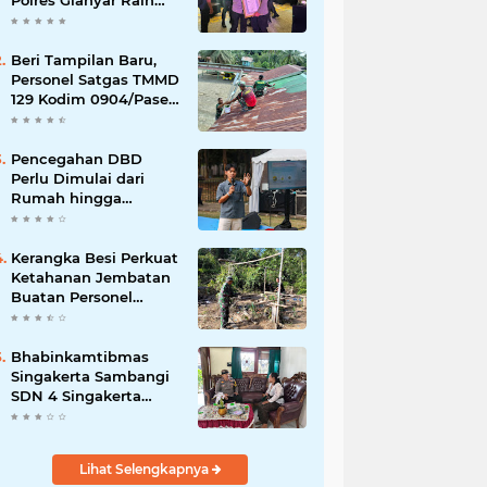
Polres Gianyar Raih
Penghargaan
Hoegeng Awards 2026
Beri Tampilan Baru,
Personel Satgas TMMD
129 Kodim 0904/Paser
Cat Atap Rumah
Marbot
Pencegahan DBD
Perlu Dimulai dari
Rumah hingga
Lingkungan Sekolah
Kerangka Besi Perkuat
Ketahanan Jembatan
Buatan Personel
TMMD 129
Bhabinkamtibmas
Singakerta Sambangi
SDN 4 Singakerta
Edukasi Pencegahan
Penculikan Anak
Lihat Selengkapnya