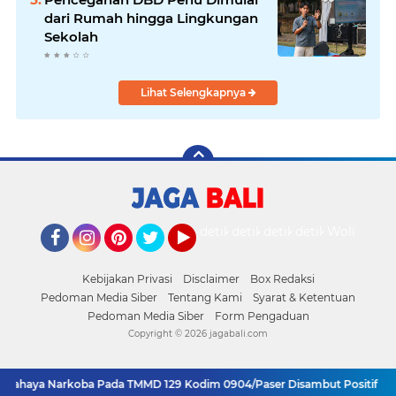
dari Rumah hingga Lingkungan
Sekolah
Lihat Selengkapnya
detikOto
detikTravel
detikFood
detikHealth
Wolipop
Facebook
Instagram
Pinterest
Twitter
YouTube
Kebijakan Privasi
Disclaimer
Box Redaksi
Pedoman Media Siber
Tentang Kami
Syarat & Ketentuan
Pedoman Media Siber
Form Pengaduan
Copyright ©
2026 jagabali.com
i Bahaya Narkoba Pada TMMD 129 Kodim 0904/Paser Disambut Positif
Ba