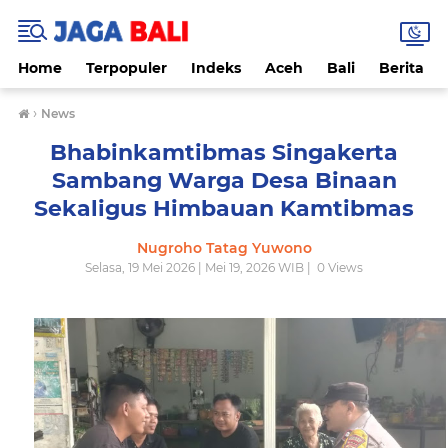
Home
Terpopuler
Indeks
Aceh
Bali
Berita
›
News
Bhabinkamtibmas Singakerta
Sambang Warga Desa Binaan
Sekaligus Himbauan Kamtibmas
Nugroho Tatag Yuwono
Selasa, 19 Mei 2026 | Mei 19, 2026 WIB |
0
Views