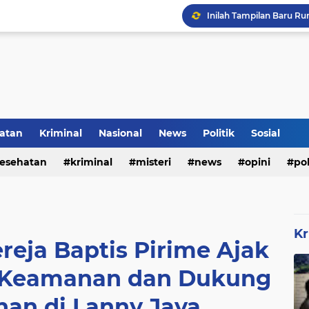
Inilah Tampilan Baru Ru
Rumah Bapak Sirajudin 
atan
Kriminal
Nasional
News
Politik
Sosial
esehatan
kriminal
misteri
news
opini
pol
Kr
reja Baptis Pirime Ajak
 Keamanan dan Dukung
n di Lanny Jaya