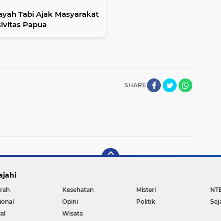
yah Tabi Ajak Masyarakat
ivitas Papua
SHARE
ajahi
rah
Kesehatan
Misteri
NT
ional
Opini
Politik
Sej
al
Wisata