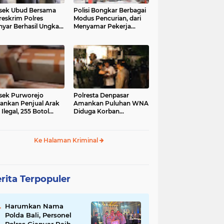
sek Ubud Bersama
Polisi Bongkar Berbagai
reskrim Polres
Modus Pencurian, dari
nyar Berhasil Ungkap
Menyamar Pekerja
s Curanmor Viral di
hingga Bobol Gerai
ia Sosial
sek Purworejo
Polresta Denpasar
nkan Penjual Arak
Amankan Puluhan WNA
 Ilegal, 255 Botol
Diduga Korban
ita
Penyekapan Akan di
Jadikan Operator Scam
Ke Halaman Kriminal
rita Terpopuler
Harumkan Nama
Polda Bali, Personel