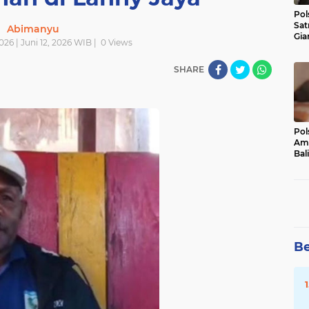
Pol
Sat
Abimanyu
Gia
026 | Juni 12, 2026 WIB |
0
Views
Kasu
Med
SHARE
Pol
Ama
Bali
Dis
Be