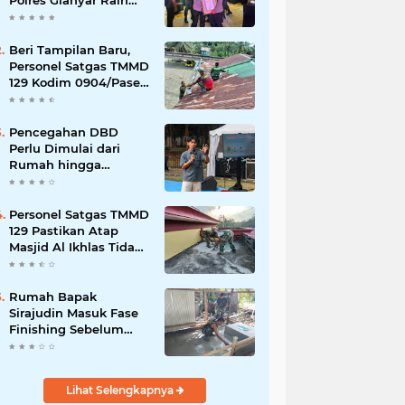
Polres Gianyar Raih
Penghargaan
Hoegeng Awards 2026
Beri Tampilan Baru,
Personel Satgas TMMD
129 Kodim 0904/Paser
Cat Atap Rumah
Marbot
Pencegahan DBD
Perlu Dimulai dari
Rumah hingga
Lingkungan Sekolah
Personel Satgas TMMD
129 Pastikan Atap
Masjid Al Ikhlas Tidak
Bocor Lagi
Rumah Bapak
Sirajudin Masuk Fase
Finishing Sebelum
Diserahkan
Lihat Selengkapnya