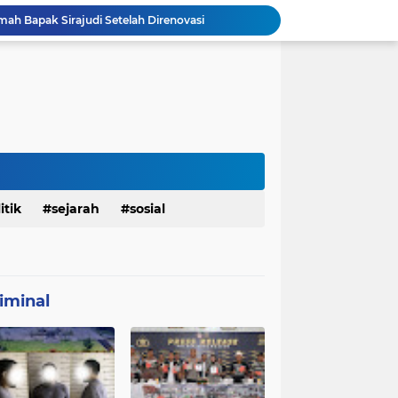
mah Bapak Sirajudi Setelah Direnovasi
Personel Satgas TMMD 129 Kodim 0904/Paser Bongkar Rumah milik Bapak Harim
Polresta Denpasar Ungkap Kasus Narkoba, Temukan Senpi dan Airsoft Gun Saat Pengerebekan
Masuk Fase Finishing Sebelum Diserahkan
Satgas TMMD Ke 129 Kodim 0904/Paser Pasang Lantai Baru Pada Rumah Bapak Harim
TMMD Ke 129 Kodim 0904/Paser Terima Kunjungan Dari Tim Wasev Mabesad
Personel Satgas TMMD 129 Kodim 0904/Paser Ciptakan Lingkungan Bersih
Sosialisasi Bahaya Narkoba Pada TMMD 129 Kodim 0904/Paser Disambut Positif
Babinsa Hadir di Posyandu Cenderawasih, Wujud Sinergi TNI Dukung Kesehatan Masyarakat
itik
sejarah
sosial
Polres Gianyar Gelar Apel Kesiapan Pengamanan Final Piala Presiden 2026
iminal