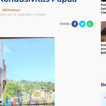
Pol
Sat
Abimanyu
Gia
026 | Juni 12, 2026 WIB |
0
Views
Kasu
Med
SHARE
Pol
Ama
Bali
Dis
Be