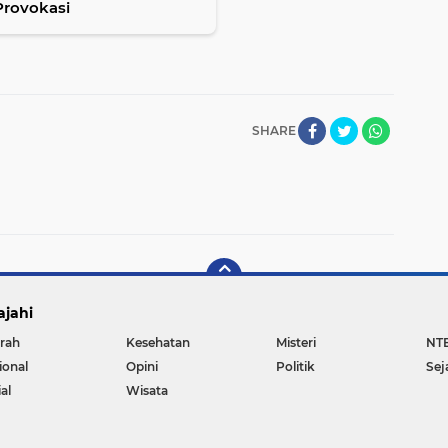
Provokasi
SHARE
ajahi
rah
Kesehatan
Misteri
NT
ional
Opini
Politik
Sej
al
Wisata