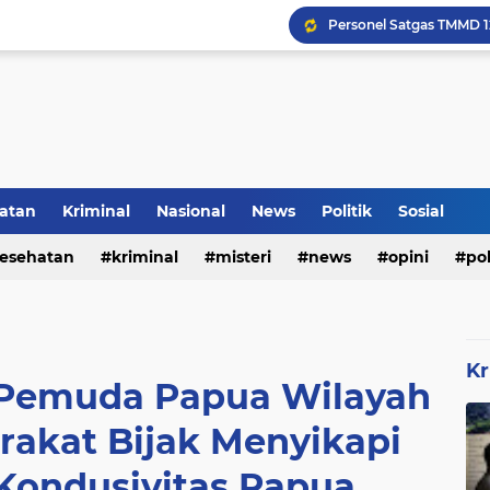
Inilah Tampilan Baru Ru
Rumah Bapak Sirajudin 
atan
Kriminal
Nasional
News
Politik
Sosial
esehatan
kriminal
misteri
news
opini
pol
Kr
 Pemuda Papua Wilayah
rakat Bijak Menyikapi
 Kondusivitas Papua