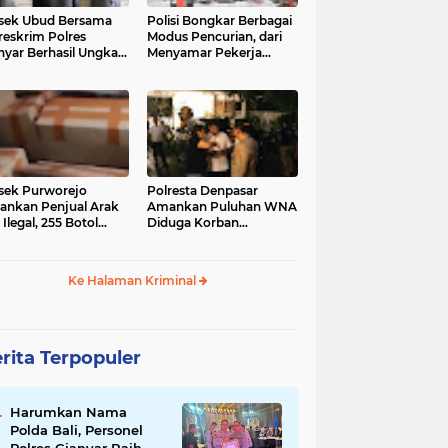
sek Ubud Bersama
Polisi Bongkar Berbagai
reskrim Polres
Modus Pencurian, dari
nyar Berhasil Ungkap
Menyamar Pekerja
s Curanmor Viral di
hingga Bobol Gerai
ia Sosial
sek Purworejo
Polresta Denpasar
nkan Penjual Arak
Amankan Puluhan WNA
 Ilegal, 255 Botol
Diduga Korban
ita
Penyekapan Akan di
Jadikan Operator Scam
Ke Halaman Kriminal
rita Terpopuler
Harumkan Nama
Polda Bali, Personel