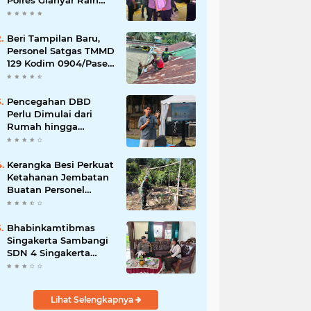
Polres Gianyar Raih
Penghargaan
Hoegeng Awards 2026
Beri Tampilan Baru,
Personel Satgas TMMD
129 Kodim 0904/Paser
Cat Atap Rumah
Marbot
Pencegahan DBD
Perlu Dimulai dari
Rumah hingga
Lingkungan Sekolah
Kerangka Besi Perkuat
Ketahanan Jembatan
Buatan Personel
TMMD 129
Bhabinkamtibmas
Singakerta Sambangi
SDN 4 Singakerta
Edukasi Pencegahan
Penculikan Anak
Lihat Selengkapnya