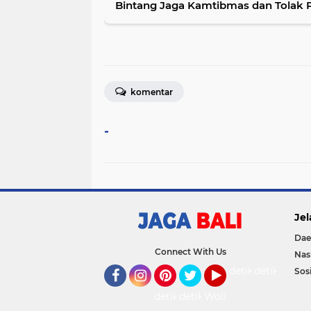
Bintang Jaga Kamtibmas dan Tolak 
komentar
-
Jel
Dae
Connect With Us
Nas
detikOto
detikTravel
Sosi
Facebook
Instagram
Pinterest
Twitter
YouTube
detikFood
detikHealth
Wolipop